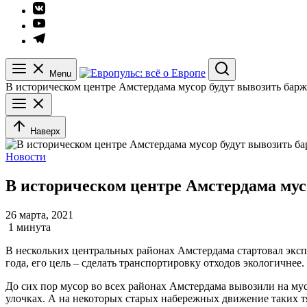
Элемент
меню
Элемент
меню
Элемент
меню
Menu
Search
В историческом центре Амстердама мусор будут вывозить баржи
Наверх
Новости
В историческом центре Амстердама мусо
26 марта, 2021
1 минута
В нескольких центральных районах Амстердама стартовал эксп
года, его цель – сделать транспортировку отходов экологичнее.
До сих пор мусор во всех районах Амстердама вывозили на му
улочках. А на некоторых старых набережных движение таких т