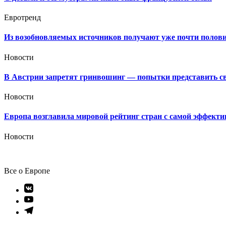
Евротренд
Из возобновляемых источников получают уже почти полови
Новости
В Австрии запретят гринвошинг — попытки представить сво
Новости
Европа возглавила мировой рейтинг стран с самой эффекти
Новости
Все о Европе
Элемент
меню
Элемент
меню
Элемент
меню