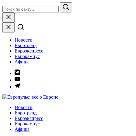
Skip
Search
to
for:
Search
content
Close
Новости
Евротренд
Евроэкспресс
Еврокампус
Афиша
Элемент
меню
Элемент
меню
Элемент
меню
Европульс: всё о Европе
Новости
Евротренд
Евроэкспресс
Еврокампус
Афиша