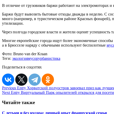
В отличие от грузовиков баржи работают на электромоторах и н
Баржи будут вывозить бытовые отходы дважды в неделю. С сосе
много (например, в туристическом районе Красных фонарей), п
утилизации.
Через полгода городские власти и жители оценят успешность т
Многие европейские города ищут более экономичные способы 
а в Брюсселе наряду с обычными используют беспилотные
мус
Фото:
Bruno van der Kraan
Теги:
экология
мусор
урбанистика
Поделиться в соцсетях
Навигация
Previous Entry
Хорватский полуостров завоевал приз как лучше
Next Entry
Виртуальный Парк опылителей открылся для посети
по
записям
Читайте также
С детьми и без мусора: личный опыт французской семьи