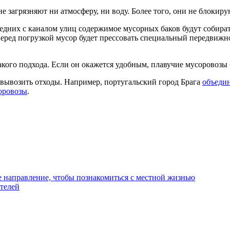
е загрязняют ни атмосферу, ни воду. Более того, они не блокир
дних с каналом улиц содержимое мусорных баков будут собирать
еред погрузкой мусор будет прессовать специальный передвижно
акого подхода. Если он окажется удобным, плавучие мусоровозы
вывозить отходы. Например, португальский город Брага
объеди
оровозы
.
е направление, чтобы познакомиться с местной жизнью
телей