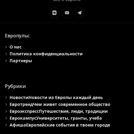
Элемент
Элемент
Элемент
меню
меню
меню
Европульс
О нас
Политика конфиденциальности
Партнеры
Рубрики
Новости
Новости из Европы каждый день
Евротренд
Чем живет современное общество
Евроэкспресс
Путешествия, люди, традиции
Еврокампус
Университеты, гранты, учеба
Афиша
Европейские события в твоем городе