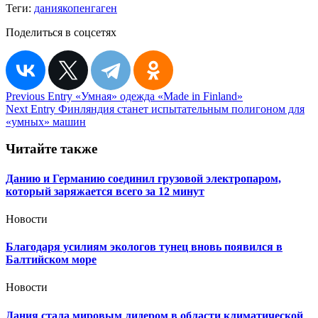
Теги:
дания
копенгаген
Поделиться в соцсетях
Навигация
Previous Entry
«Умная» одежда «Made in Finland»
Next Entry
Финляндия станет испытательным полигоном для
по
«умных» машин
записям
Читайте также
Данию и Германию соединил грузовой электропаром,
который заряжается всего за 12 минут
Новости
Благодаря усилиям экологов тунец вновь появился в
Балтийском море
Новости
Дания стала мировым лидером в области климатической