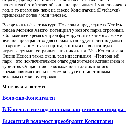
посетителей этой зеленой зоны не превышает 1 млн человек в
год, в то время как парк на севере Копенгагена (Dyrehaven)
привлекает более 7 млн человек.
Все дело в инфраструктуре. По словам председателя Nordea-
fonden Могенса Хьюго, потенциал у нового парка огромный,
в ближайшее время он трансформируется из «дикого леса» в
зеленое пространство для горожан, где будет приятно дышать
воздухом, заниматься спортом, кататься на велосипедах,
играть с детьми, устраивать пикники и т.д. Мэр Копенгагена
Фрэнк Йенсен также очень рад инвестициям: «Природный
парк – это исключительное благо для жителей Копенгагена и
туристов. Он даст новые возможности для активного
времяпровождения на свежем воздухе и станет новым
зеленым символом города».
Материалы по теме:
Вело-эко-Копенгаген
В Копенгагене под полным запретом пестициды
Высотный веломост преобразит Копенгаген