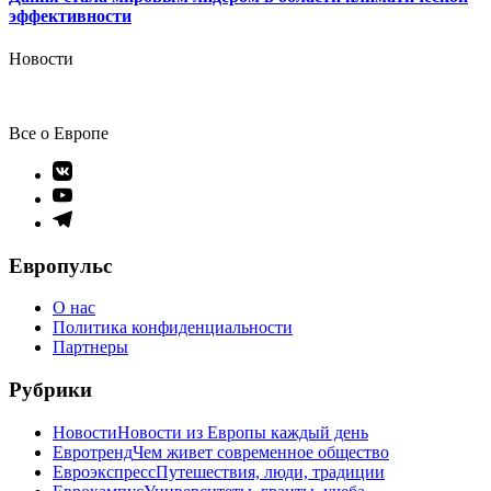
эффективности
Новости
Все о Европе
Элемент
меню
Элемент
меню
Элемент
меню
Европульс
О нас
Политика конфиденциальности
Партнеры
Рубрики
Новости
Новости из Европы каждый день
Евротренд
Чем живет современное общество
Евроэкспресс
Путешествия, люди, традиции