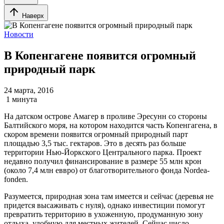
Наверх
Новости
В Копенгагене появится огромный
природный парк
24 марта, 2016
1 минута
На датском острове Амагер в проливе Эресунн со стороны
Балтийского моря, на котором находится часть Копенгагена, в
скором времени появится огромный природный парт
площадью 3,5 тыс. гектаров. Это в десять раз больше
территории Нью-Йоркского Центрального парка. Проект
недавно получил финансирование в размере 55 млн крон
(около 7,4 млн еввро) от благотворительного фонда Nordea-
fonden.
Разумеется, природная зона там имеется и сейчас (деревья не
придется высаживать с нуля), однако инвестиции помогут
превратить территорию в ухоженную, продуманную зону
отдыха, удобную для местных жителей. Сейчас число