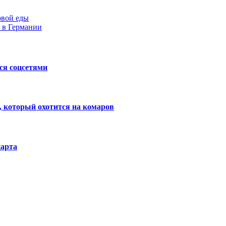
овой еды
 в Германии
ся соцсетями
 который охотится на комаров
царта