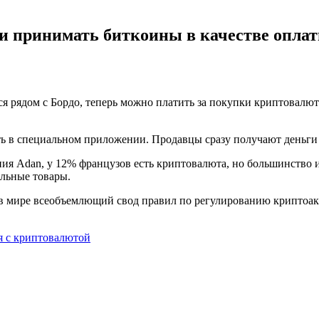
ли принимать биткоины в качестве опла
ся рядом с Бордо, теперь можно платить за покупки криптовалю
ь в специальном приложении. Продавцы сразу получают деньги н
 Adan, у 12% французов есть криптовалюта, но большинство из н
альные товары.
в мире всеобъемлющий свод правил по регулированию криптоакт
я с криптовалютой