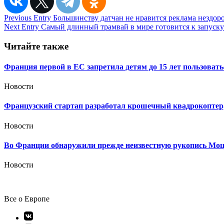
Навигация
Previous Entry
Большинству датчан не нравится реклама нездор
Next Entry
Самый длинный трамвай в мире готовится к запуску
по
записям
Читайте также
Франция первой в ЕС запретила детям до 15 лет пользовать
Новости
Французский стартап разработал крошечный квадрокоптер,
Новости
Во Франции обнаружили прежде неизвестную рукопись Мо
Новости
Все о Европе
Элемент