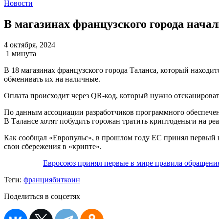
Новости
В магазинах французского города нача
4 октября, 2024
1 минута
В 18 магазинах французского города Таланса, который находит
обменивать их на наличные.
Оплата происходит через QR-код, который нужно отсканироват
По данным ассоциации разработчиков программного обеспечения
В Талансе хотят побудить горожан тратить криптоденьги на ре
Как сообщал «Европульс», в прошлом году ЕС принял первый 
свои сбережения в «крипте».
Евросоюз принял первые в мире правила обращени
Теги:
франция
биткоин
Поделиться в соцсетях