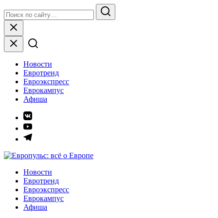
Skip
Search
to
for:
Search
content
Close
Новости
Евротренд
Евроэкспресс
Еврокампус
Афиша
Элемент
меню
Элемент
меню
Элемент
меню
Европульс: всё о Европе
Новости
Евротренд
Евроэкспресс
Еврокампус
Афиша