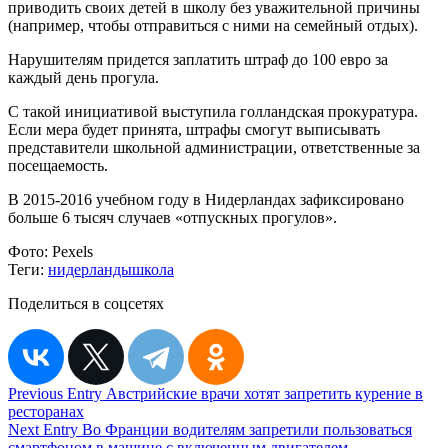
приводить своих детей в школу без уважительной причины
(например, чтобы отправиться с ними на семейный отдых).
Нарушителям придется заплатить штраф до 100 евро за
каждый день прогула.
С такой инициативой выступила голландская прокуратура.
Если мера будет принята, штрафы смогут выписывать
представители школьной администрации, ответственные за
посещаемость.
В 2015-2016 учебном году в Нидерландах зафиксировано
больше 6 тысяч случаев «отпускных прогулов».
Фото:
Pexels
Теги:
нидерланды
школа
Поделиться в соцсетях
Навигация
Previous Entry
Австрийские врачи хотят запретить курение в
ресторанах
по
Next Entry
Во Франции водителям запретили пользоваться
смартфоном в машине с включенным двигателем