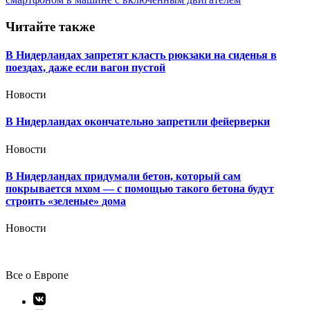
записям
Читайте также
В Нидерландах запретят класть рюкзаки на сиденья в
поездах, даже если вагон пустой
Новости
В Нидерландах окончательно запретили фейерверки
Новости
В Нидерландах придумали бетон, который сам
покрывается мхом — с помощью такого бетона будут
строить «зеленые» дома
Новости
Все о Европе
Элемент