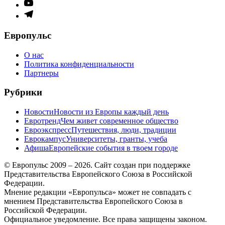
меню
Элемент
меню
Элемент
меню
Европульс
О нас
Политика конфиденциальности
Партнеры
Рубрики
Новости
Новости из Европы каждый день
Евротренд
Чем живет современное общество
Евроэкспресс
Путешествия, люди, традиции
Еврокампус
Университеты, гранты, учеба
Афиша
Европейские события в твоем городе
© Европульс 2009 – 2026. Сайт создан при поддержке
Представительства Европейского Союза в Российской
Федерации.
Мнение редакции «Европульса» может не совпадать с
мнением Представительства Европейского Союза в
Российской Федерации.
Официальное уведомление. Все права защищены законом.