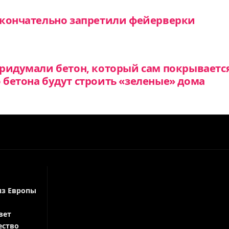
окончательно запретили фейерверки
ридумали бетон, который сам покрываетс
бетона будут строить «зеленые» дома
из Европы
вет
ество