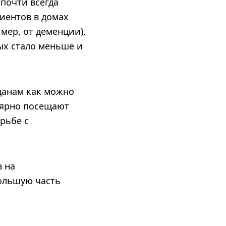
почти всегда
циентов в домах
мер, от деменции),
лых стало меньше и
данам как можно
лярно посещают
рьбе с
 на
большую часть