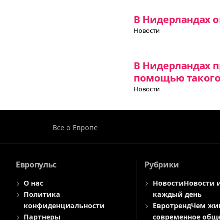
В Нидерландах 
Новости
В Нидерландах п
помощью такого 
Новости
Все о Европе
Европульс
Рубрики
О нас
Новости
Новости 
Политика
каждый день
конфиденциальности
Евротренд
Чем жи
Партнеры
современное общ