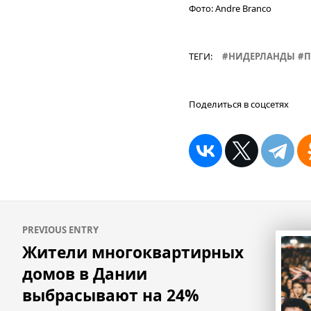
Фото:
Andre Branco
ТЕГИ:
НИДЕРЛАНДЫ
П
Поделиться в соцсетях
Навигация
PREVIOUS ENTRY
по
Жители многоквартирных
записям
домов в Дании
выбрасывают на 24%