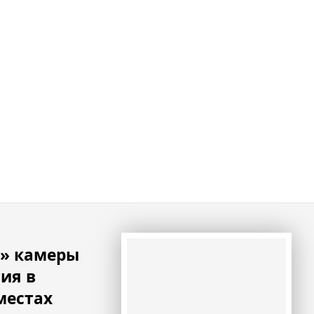
а» камеры
ия в
местах