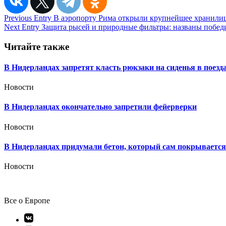
Навигация
Previous Entry
В аэропорту Рима открыли крупнейшее хранилищ
Next Entry
Защита рысей и природные фильтры: названы победи
по
записям
Читайте также
В Нидерландах запретят класть рюкзаки на сиденья в поезда
Новости
В Нидерландах окончательно запретили фейерверки
Новости
В Нидерландах придумали бетон, который сам покрывается 
Новости
Все о Европе
Элемент