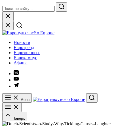
Skip
Search
to
for:
Search
content
Close
Европульс: всё о Европе
Новости
Евротренд
Евроэкспресс
Еврокампус
Афиша
Элемент
меню
Элемент
меню
Элемент
меню
Menu
Search
Наверх