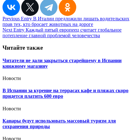
Навигация
Previous Entry
В Италии предложили лишать водительских
прав тех, кто бросает животных на дороге
по
Next Entry
Каждый пятый европеец считает глобальное
записям
потепление главной проблемой человечества
Читайте также
Читатели не дали закрыться старейшему в Испании
книжному магазину
Новости
В Испании за курение на террасах кафе и пляжах скоро
придется платить 600 евро
Новости
Канары будут использовать массовый туризм для
сохранения природы
Новости