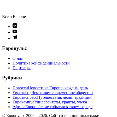
Все о Европе
Элемент
меню
Элемент
меню
Элемент
меню
Европульс
О нас
Политика конфиденциальности
Партнеры
Рубрики
Новости
Новости из Европы каждый день
Евротренд
Чем живет современное общество
Евроэкспресс
Путешествия, люди, традиции
Еврокампус
Университеты, гранты, учеба
Афиша
Европейские события в твоем городе
© Европульс 2009 – 2026. Сайт создан при поддержке