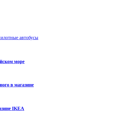
пилотные автобусы
ийском море
ного в магазине
азине IKEA