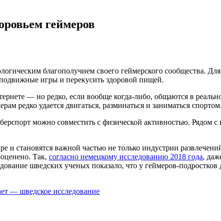
доровьем геймеров
логическим благополучием своего геймерского сообщества. Для 
 подвижные игры и перекусить здоровой пищей.
тернете — но редко, если вообще когда-либо, общаются в реаль
ерам редко удается двигаться, разминаться и заниматься спортом
иберспорт можно совместить с физической активностью. Рядом 
 и становятся важной частью не только индустрии развлечений
еоценено. Так,
согласно немецкому исследованию 2018 года
, да
едование шведских ученых показало, что у геймеров-подростков
рает — шведское исследование