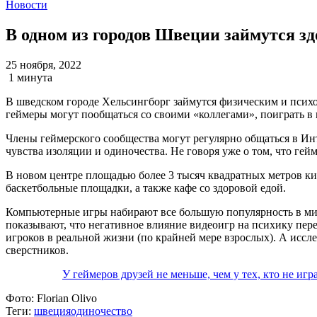
Новости
В одном из городов Швеции займутся з
25 ноября, 2022
1 минута
В шведском городе Хельсингборг займутся физическим и психо
геймеры могут пообщаться со своими «коллегами», поиграть в
Члены геймерского сообщества могут регулярно общаться в Ин
чувства изоляции и одиночества. Не говоря уже о том, что гейм
В новом центре площадью более 3 тысяч квадратных метров к
баскетбольные площадки, а также кафе со здоровой едой.
Компьютерные игры набирают все большую популярность в мире
показывают, что негативное влияние видеоигр на психику пер
игроков в реальной жизни (по крайней мере взрослых). А иссл
сверстников.
У геймеров друзей не меньше, чем у тех, кто не иг
Фото:
Florian Olivo
Теги:
швеция
одиночество