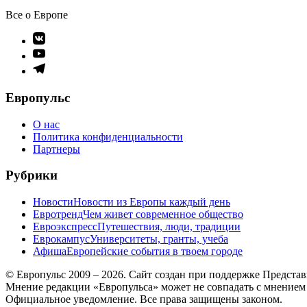
Все о Европе
Элемент
меню
Элемент
меню
Элемент
меню
Европульс
О нас
Политика конфиденциальности
Партнеры
Рубрики
Новости
Новости из Европы каждый день
Евротренд
Чем живет современное общество
Евроэкспресс
Путешествия, люди, традиции
Еврокампус
Университеты, гранты, учеба
Афиша
Европейские события в твоем городе
© Европульс 2009 – 2026. Сайт создан при поддержке Предста
Мнение редакции «Европульса» может не совпадать с мнением
Официальное уведомление. Все права защищены законом.