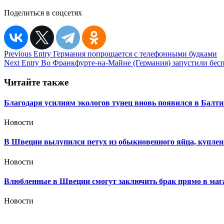
Поделиться в соцсетях
Навигация
Previous Entry
Германия попрощается с телефонными будками
Next Entry
Во Франкфурте-на-Майне (Германия) запустили бес
по
записям
Читайте также
Благодаря усилиям экологов тунец вновь появился в Балт
Новости
В Швеции вылупился петух из обыкновенного яйца, куплен
Новости
Влюбленные в Швеции смогут заключить брак прямо в маг
Новости