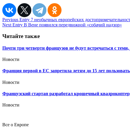
Навигация
Previous Entry
7 необычных европейских достопримечательност
Next Entry
В Вене появился передвижной «собачий надзор»
по
записям
Читайте также
Почти три четверти французов не будут встречаться с теми
Новости
Франция первой в ЕС запретила детям до 15 лет пользовать
Новости
Французский стартап разработал крошечный квадрокоптер,
Новости
Все о Европе