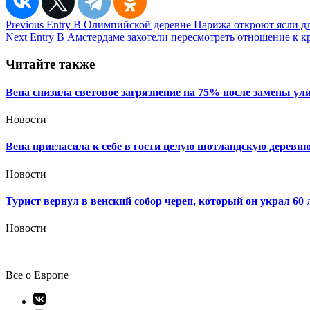
Навигация
Previous Entry
В Олимпийской деревне Парижа откроют ясли дл
Next Entry
В Амстердаме захотели пересмотреть отношение к к
по
записям
Читайте также
Вена снизила световое загрязнение на 75% после замены у
Новости
Вена пригласила к себе в гости целую шотландскую деревню,
Новости
Турист вернул в венский собор череп, который он украл 60 
Новости
Все о Европе
Элемент