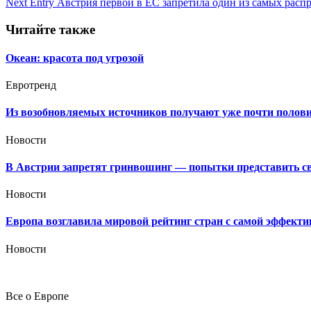
Next Entry
Австрия первой в ЕС запретила один из самых расп
по
записям
Читайте также
Океан: красота под угрозой
Евротренд
Из возобновляемых источников получают уже почти полови
Новости
В Австрии запретят гринвошинг — попытки представить сво
Новости
Европа возглавила мировой рейтинг стран с самой эффекти
Новости
Все о Европе