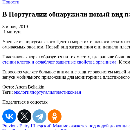
Новости
В Португалии обнаружили новый вид п
8 июля, 2019
1 минута
Ученые из португальского Центра морских и экологических и
омываемых океаном. Новый вид загрязнения они назвали пластик
Пластиковая корка образуется на тех местах, где раньше были
стенки клеток и ослабляет защитные свойства организма
. К то
Евросоюз уделяет большое внимание защите экосистем морей 
запуск мобильного приложения для мониторинга пластикового 
Фото:
Artem Beliaikin
Теги:
экология
португалия
пластик
океан
Поделиться в соцсетях
Навигация
Previous Entry
Шведский Мальме окажется под водой до конца с