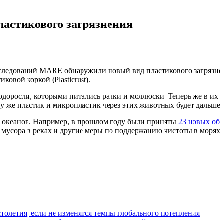
ластикового загрязнения
сследований MARE обнаружили новый вид пластикового загрязн
овой коркой (Plasticrust).
 водоросли, которыми питались рачки и моллюски. Теперь же в и
му же пластик и микропластик через этих животных будет дальш
и океанов. Например, в прошлом году были приняты
23 новых об
мусора в реках и другие меры по поддержанию чистоты в морях
толетия, если не изменятся темпы глобального потепления