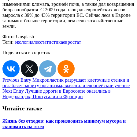
изменениями климата, эрозией почв, а также для возвращения
биоразнообразия. С 2009 года площадь европейских лесов
выросла с 39% до 43% территории ЕС. Сейчас леса в Европе
занимают больше территории, чем сельскохозяйственные
земли.
Фото:
Unsplash
Теги:
экология
лес
статистика
евростат
Поделиться в соцсетях
Навигация
Previous Entry
Микропластик разрушает клеточные стенки и
ослабляет защиту организма, выяснили европейские ученые
по
Next Entry
Лучшие дороги в Евросоюзе оказались в
записям
Нидерландах, Португалии и Франции
Читайте также
Жизнь без отходов: как производить минимум мусора и
экономить на этом