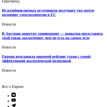
Евротренд
Из возобновляемых источников получают уже почти
половину электроэнергии в ЕС
Новости
В Австрии запретят гринвошинг — попытки представить
свой товар экологичнее, чем он есть на самом деле
Новости
Европа возглавила мировой рейтинг стран с самой
эффективной экологической политикой
Новости
Все о Европе
Элемент
меню
Элемент
меню
Элемент