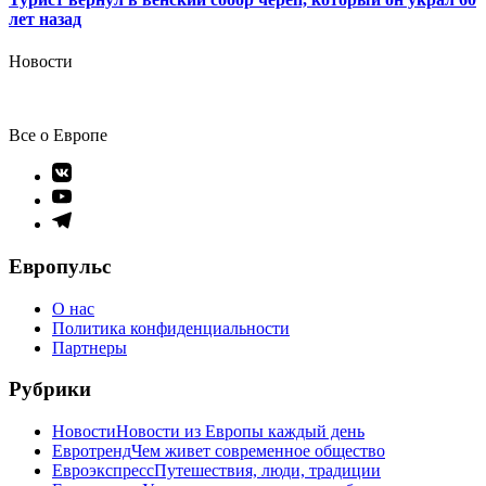
лет назад
Новости
Все о Европе
Элемент
меню
Элемент
меню
Элемент
меню
Европульс
О нас
Политика конфиденциальности
Партнеры
Рубрики
Новости
Новости из Европы каждый день
Евротренд
Чем живет современное общество
Евроэкспресс
Путешествия, люди, традиции