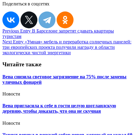
Поделиться в соцсетях
Навигация
Previous Entry
В Барселоне запретят сдавать квартиры
туристам
по
Next Entry
«Умная» мебель и переработка солнечных панелей:
записям
три европейских проекта получили награду в области
экологически чистой энергетики
Читайте также
Вена снизила световое загрязнение на 75% после замены
уличных фонарей
Новости
Вена пригласила к себе в гости целую шотландскую
деревню, чтобы доказать, что она не скучная
Новости
Турист вернул в венский собор череп, который он украл 60