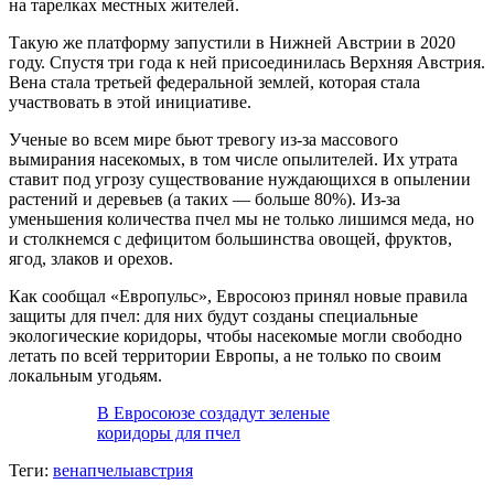
на тарелках местных жителей.
Такую же платформу запустили в Нижней Австрии в 2020
году. Спустя три года к ней присоединилась Верхняя Австрия.
Вена стала третьей федеральной землей, которая стала
участвовать в этой инициативе.
Ученые во всем мире бьют тревогу из-за массового
вымирания насекомых, в том числе опылителей. Их утрата
ставит под угрозу существование нуждающихся в опылении
растений и деревьев (а таких — больше 80%). Из-за
уменьшения количества пчел мы не только лишимся меда, но
и столкнемся с дефицитом большинства овощей, фруктов,
ягод, злаков и орехов.
Как сообщал «Европульс», Евросоюз принял новые правила
защиты для пчел: для них будут созданы специальные
экологические коридоры, чтобы насекомые могли свободно
летать по всей территории Европы, а не только по своим
локальным угодьям.
В Евросоюзе создадут зеленые
коридоры для пчел
Теги:
вена
пчелы
австрия