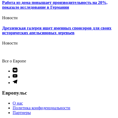
Работа из дома повышает производительность на 20%,
показало исследование в Германии
Новости
Дрезденская галерея ищет именных спонсоров для своих
исторических апельсиновых деревьев
Новости
Все о Европе
Элемент
меню
Элемент
меню
Элемент
меню
Европульс
О нас
Политика конфиденциальности
Партнеры