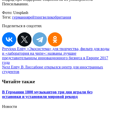
Пенсильвании.
Фото:
Unsplash
Теги:
германия
рейтинг
великобритания
Поделиться в соцсетях
Навигация
Previous Entry
«Экосистема» для творчества, фильтр для воды
и «лаборатория на чипе»: названы лучшие
по
представительницы инновационного бизнеса в Европе 2017
записям
года
Next Entry
В Лиссабоне открылся центр для иностранных
студентов
Читайте также
В Германии 1800 музыкантов три дня играли без
остановки и установили мировой рекорд
Новости