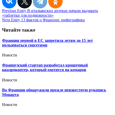
Навигация
Previous Entry
В итальянских аптеках начали выдавать
«таблетки для подвижности»
по
Next Entry
13 фактов о Франции: инфографика
записям
Читайте также
Франция первой в ЕС запретила детям до 15 лет
пользоваться соцсетями
Новости
Французский стартап разработал крошечный
квадрокоптер, который охотится на комаров
Новости
Во Франции обнаружили прежде неизвестную рукопись
Моцарта
Новости