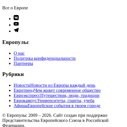
Все о Европе
Элемент
меню
Элемент
меню
Элемент
меню
Европульс
О нас
Политика конфиденциальности
Партнеры
Рубрики
Новости
Новости из Европы каждый день
Евротренд
Чем живет современное общество
Евроэкспресс
Путешествия, люди, традиции
Еврокампус
Университеты, гранты, учеба
Афиша
Европейские события в твоем городе
© Европульс 2009 – 2026. Сайт создан при поддержке
Представительства Европейского Союза в Российской
Федерации.