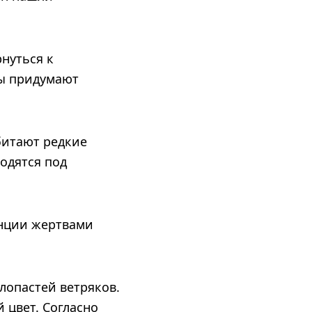
нуться к
ры придумают
битают редкие
одятся под
анции жертвами
лопастей ветряков.
 цвет. Согласно