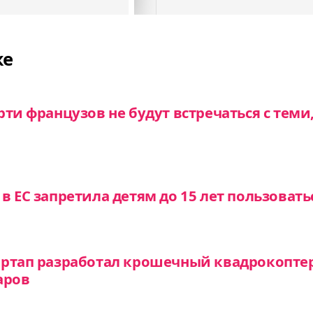
же
ти французов не будут встречаться с теми
в ЕС запретила детям до 15 лет пользовать
артап разработал крошечный квадрокопте
аров