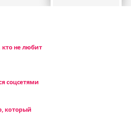
, кто не любит
ся соцсетями
р, который