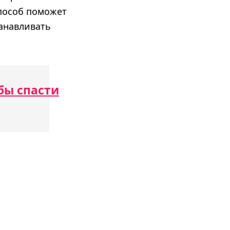
пособ поможет
анавливать
бы спасти