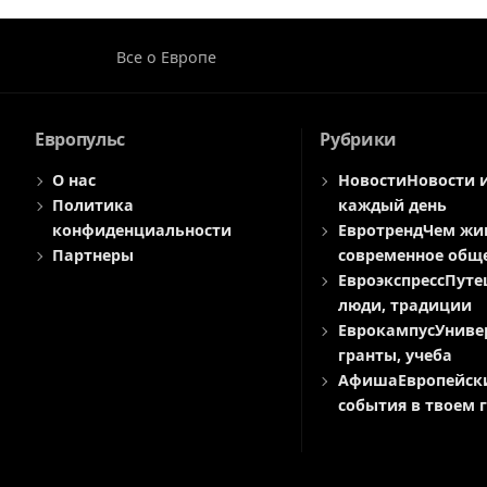
Все о Европе
Европульс
Рубрики
О нас
Новости
Новости 
Политика
каждый день
конфиденциальности
Евротренд
Чем жи
Партнеры
современное общ
Евроэкспресс
Путе
люди, традиции
Еврокампус
Униве
гранты, учеба
Афиша
Европейск
события в твоем 