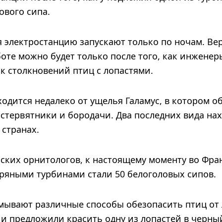
ового сипа.
 электростанцию запускают только по ночам. Вер
боте можно будет только после того, как инжене
ск столкновений птиц с лопастями.
одится недалеко от ущелья Галамус, в котором о
стервятники и бородачи. Два последних вида нах
 странах.
ских орнитологов, к настоящему моменту во Фр
тряными турбинами стали 50 белоголовых сипов.
умывают различные способы обезопасить птиц от 
и предложили красить одну из лопастей в черный