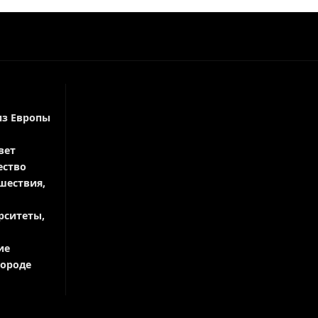
из Европы
вет
ество
шествия,
рситеты,
ие
городе