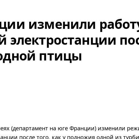
ции изменили работ
й электростанции по
одной птицы
еях (департамент на юге Франции) изменили ре
анции после того, как у подножия одной из турб