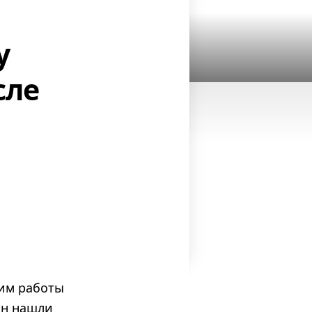
у
сле
жим работы
ин нашли