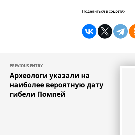
Поделиться в соцсетях
Навигация
PREVIOUS ENTRY
по
Археологи указали на
записям
наиболее вероятную дату
гибели Помпей