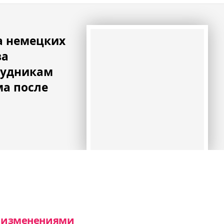
а немецких
ва
рудникам
ма после
 с изменениями