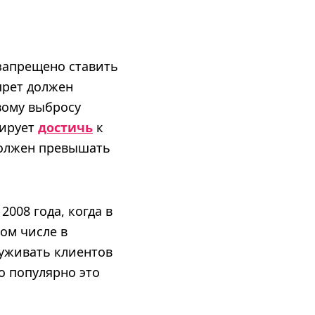
 запрещено ставить
прет должен
вому выбросу
нирует
достичь
к
 должен превышать
008 года, когда в
том числе в
луживать клиентов
о популярно это