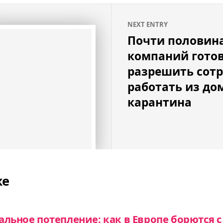
NEXT ENTRY
Почти половин
компаний гото
разрешить сот
работать из до
карантина
же
альное потепление: как в Европе борются