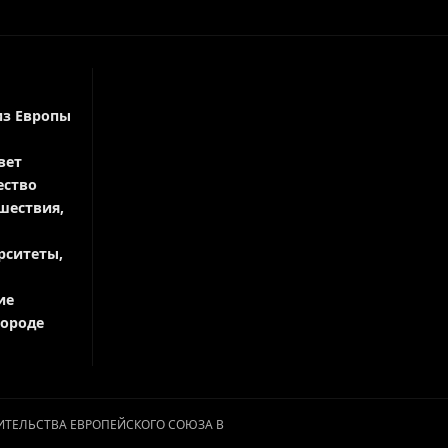
из Европы
вет
ество
шествия,
рситеты,
ие
городе
АВИТЕЛЬСТВА ЕВРОПЕЙСКОГО СОЮЗА В