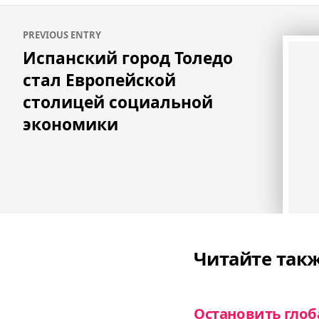
Навигация
PREVIOUS ENTRY
по
Испанский город Толедо
записям
стал Европейской
столицей социальной
экономики
Читайте так
Остановить глоб