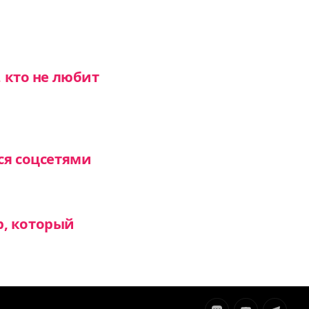
, кто не любит
ся соцсетями
р, который