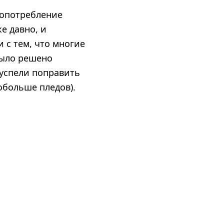
гопотребление
е давно, и
и с тем, что многие
было решено
 успели поправить
обольше пледов).