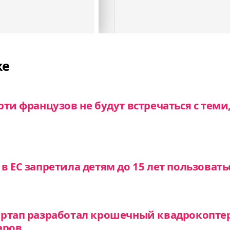
же
ти французов не будут встречаться с теми
в ЕС запретила детям до 15 лет пользовать
артап разработал крошечный квадрокопте
аров