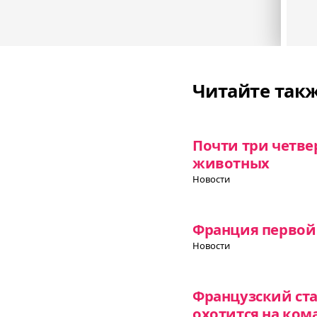
Читайте так
Почти три четвер
животных
Новости
Франция первой 
Новости
Французский ст
охотится на ком