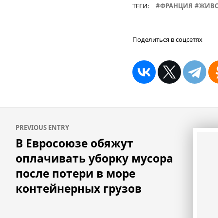
ТЕГИ:
ФРАНЦИЯ
ЖИВО
Поделиться в соцсетях
Навигация
PREVIOUS ENTRY
по
В Евросоюзе обяжут
записям
оплачивать уборку мусора
после потери в море
контейнерных грузов