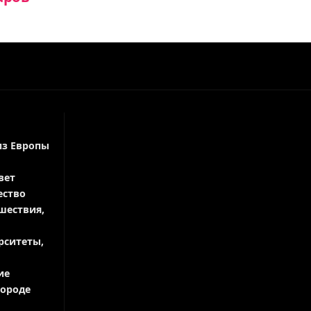
из Европы
вет
ество
шествия,
рситеты,
ие
городе