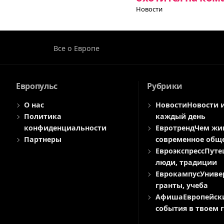
Новости
Все о Европе
Европульс
Рубрики
О нас
Новости
Новости 
Политика
каждый день
конфиденциальности
Евротренд
Чем жи
Партнеры
современное общ
Евроэкспресс
Путе
люди, традиции
Еврокампус
Униве
гранты, учеба
Афиша
Европейск
события в твоем 