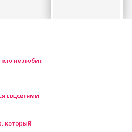
, кто не любит
ся соцсетями
р, который