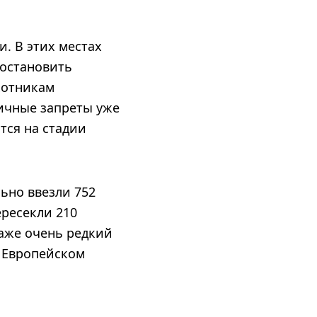
. В этих местах
 остановить
хотникам
гичные запреты уже
тся на стадии
льно ввезли 752
ересекли 210
даже очень редкий
в Европейском