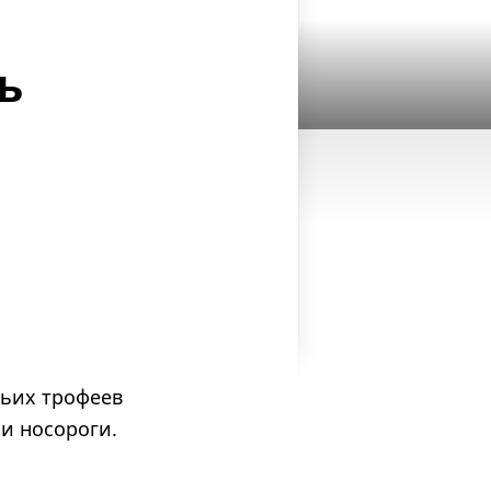
ь
ьих трофеев
и носороги.