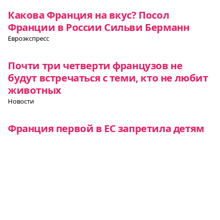
Какова Франция на вкус? Посол
Франции в России Сильви Берманн
Евроэкспресс
Почти три четверти французов не
будут встречаться с теми, кто не любит
животных
Новости
Франция первой в ЕС запретила детям
до 15 лет пользоваться соцсетями
Новости
Французский стартап разработал
крошечный квадрокоптер, который
охотится на комаров
Новости