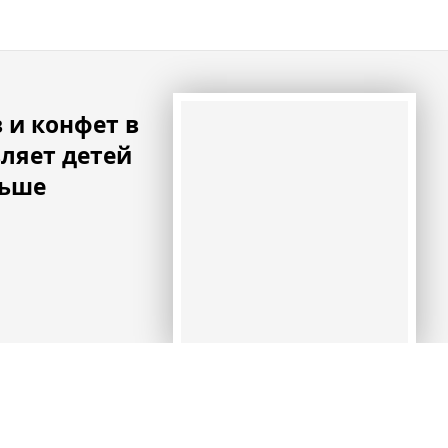
 и конфет в
вляет детей
льше