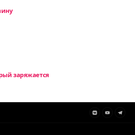
вину
рый заряжается
Элемент
Элемент
Элемент
меню
меню
меню