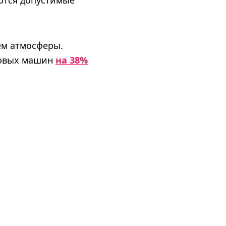
аются допустимые
ем атмосферы.
гковых машин
на 38%