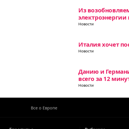
Из возобновляе
электроэнергии 
Новости
Италия хочет по
Новости
Данию и Герман
всего за 12 мину
Новости
Все о Европе