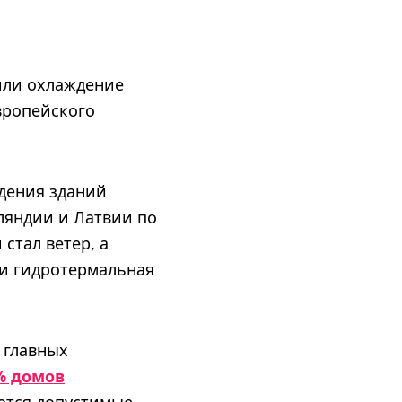
 или охлаждение
европейского
ждения зданий
ляндии и Латвии по
стал ветер, а
 и гидротермальная
 главных
% домов