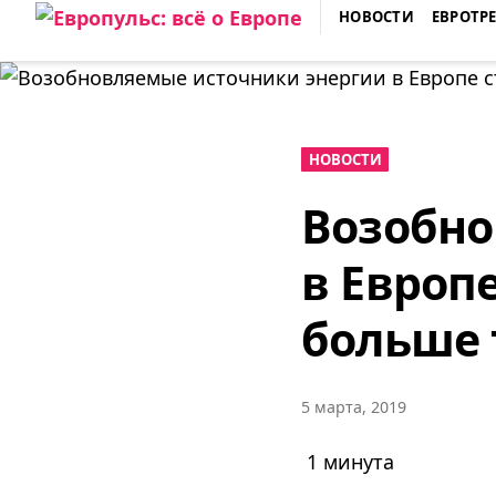
Skip
НОВОСТИ
ЕВРОТР
to
ЕВРОПУЛЬС: ВСЁ О ЕВРОПЕ
content
НОВОСТИ
Возобно
в Европ
больше т
5 марта, 2019
1 минута