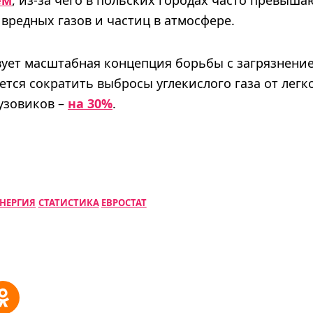
ем
, из-за чего в польских городах часто превыш
вредных газов и частиц в атмосфере.
вует масштабная концепция борьбы с загрязнени
ется сократить выбросы углекислого газа от ле
рузовиков –
на 30%
.
ЭНЕРГИЯ
СТАТИСТИКА
ЕВРОСТАТ