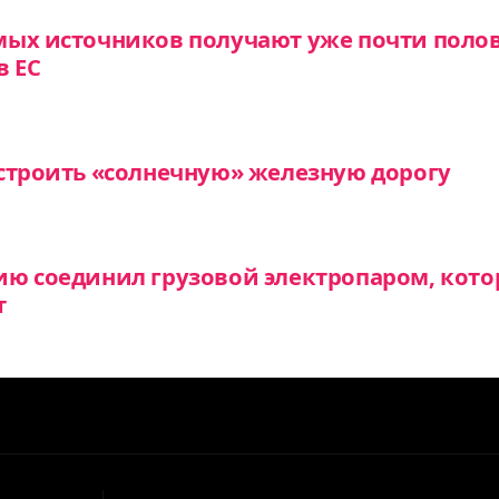
мых источников получают уже почти поло
в ЕС
строить «солнечную» железную дорогу
ию соединил грузовой электропаром, кото
т