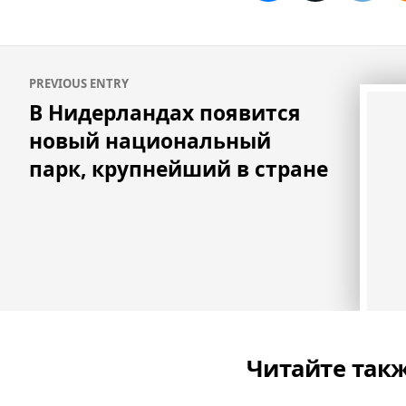
Навигация
PREVIOUS ENTRY
по
В Нидерландах появится
записям
новый национальный
парк, крупнейший в стране
Читайте так