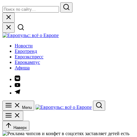
Skip
Search
to
for:
Search
content
Close
Европульс: всё о Европе
Новости
Евротренд
Евроэкспресс
Еврокампус
Афиша
Элемент
меню
Элемент
меню
Элемент
меню
Menu
Search
Наверх