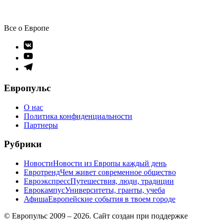
Все о Европе
Элемент
меню
Элемент
меню
Элемент
меню
Европульс
О нас
Политика конфиденциальности
Партнеры
Рубрики
Новости
Новости из Европы каждый день
Евротренд
Чем живет современное общество
Евроэкспресс
Путешествия, люди, традиции
Еврокампус
Университеты, гранты, учеба
Афиша
Европейские события в твоем городе
© Европульс 2009 – 2026. Сайт создан при поддержке