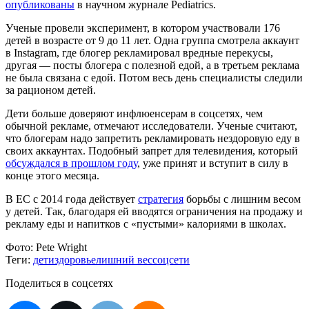
опубликованы
в научном журнале Pediatrics.
Ученые провели эксперимент, в котором участвовали 176
детей в возрасте от 9 до 11 лет. Одна группа смотрела аккаунт
в Instagram, где блогер рекламировал вредные перекусы,
другая — посты блогера с полезной едой, а в третьем реклама
не была связана с едой. Потом весь день специалисты следили
за рационом детей.
Дети больше доверяют инфлюенсерам в соцсетях, чем
обычной рекламе, отмечают исследователи. Ученые считают,
что блогерам надо запретить рекламировать нездоровую еду в
своих аккаунтах. Подобный запрет для телевидения, который
обсуждался в прошлом году
, уже принят и вступит в силу в
конце этого месяца.
В ЕС с 2014 года действует
стратегия
борьбы с лишним весом
у детей. Так, благодаря ей вводятся ограничения на продажу и
рекламу еды и напитков с «пустыми» калориями в школах.
Фото:
Pete Wright
Теги:
дети
здоровье
лишний вес
соцсети
Поделиться в соцсетях