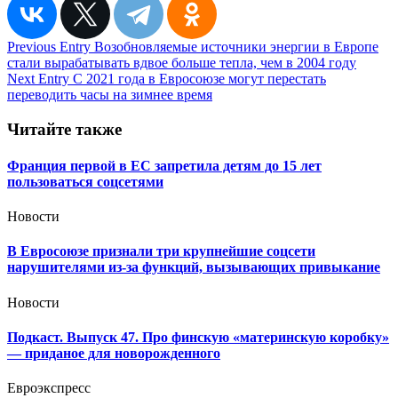
Навигация
Previous Entry
Возобновляемые источники энергии в Европе
стали вырабатывать вдвое больше тепла, чем в 2004 году
по
Next Entry
С 2021 года в Евросоюзе могут перестать
записям
переводить часы на зимнее время
Читайте также
Франция первой в ЕС запретила детям до 15 лет
пользоваться соцсетями
Новости
В Евросоюзе признали три крупнейшие соцсети
нарушителями из-за функций, вызывающих привыкание
Новости
Подкаст. Выпуск 47. Про финскую «материнскую коробку»
— приданое для новорожденного
Евроэкспресс