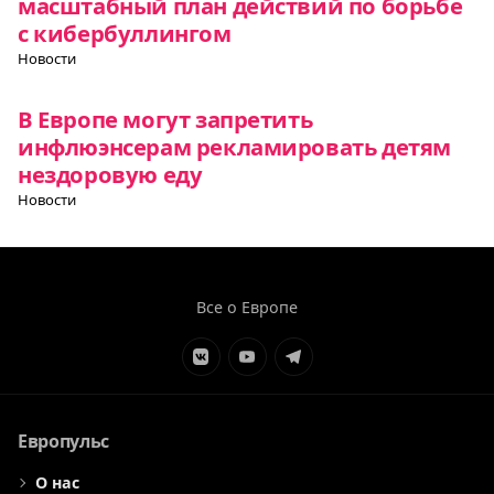
масштабный план действий по борьбе
с кибербуллингом
Новости
В Европе могут запретить
инфлюэнсерам рекламировать детям
нездоровую еду
Новости
Все о Европе
Элемент
Элемент
Элемент
меню
меню
меню
Европульс
О нас