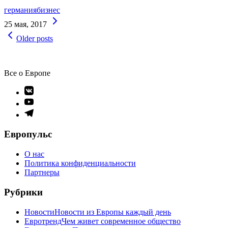
германия
бизнес
Continue
25 мая, 2017
Reading
Навигация
Older posts
по
записям
Все о Европе
Элемент
меню
Элемент
меню
Элемент
меню
Европульс
О нас
Политика конфиденциальности
Партнеры
Рубрики
Новости
Новости из Европы каждый день
Евротренд
Чем живет современное общество