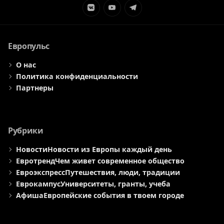
Элемент
Элемент
Элемент
меню
меню
меню
Европульс
О нас
Политика конфиденциальности
Партнеры
Рубрики
Новости
Новости из Европы каждый день
Евротренд
Чем живет современное общество
Евроэкспресс
Путешествия, люди, традиции
Еврокампус
Университеты, гранты, учеба
Афиша
Европейские события в твоем городе