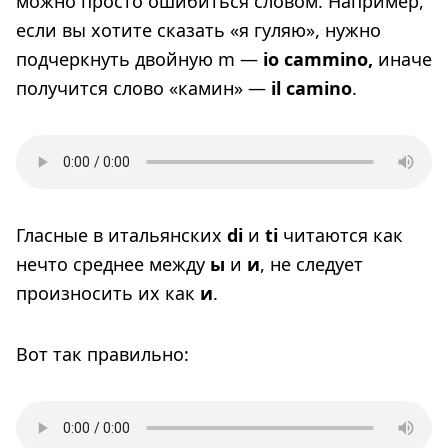
можно просто ошибиться словом. Например,
если вы хотите сказать «я гуляю», нужно
подчеркнуть двойную m —
io cammino,
иначе
получится слово «камин» —
il camino
.
Гласные в итальянских
di
и
ti
читаются как
нечто среднее между
ы
и
и
, не следует
произносить их как
и
.
Вот так правильно: