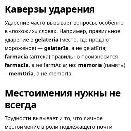
Каверзы ударения
Ударение часто вызывает вопросы, особенно
в «похожих» словах. Например, правильное
ударение в
gelateria
(место, где продают
мороженое) —
gelaterIa
, а не gelatEria;
farmacia
(аптека) правильно произносится
farmacIa
, а не farmAcia; но:
memoria
(память)
–
memOria
, а не memorIa.
Местоимения нужны не
всегда
Трудности вызывает и то, что личное
местоимение в роли подлежащего почти