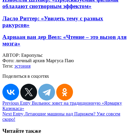
обладают снотворным эффектом»
Ласло Риттер: «Увидеть тему с разных
ракурсов»
Адриаан ван дер Веел: «Чтение – это вызов для
мозга»
АВТОР:
Европульс
Фото:
личный архив Маргуса Паю
Теги:
эстония
Поделиться в соцсетях
Навигация
Previous Entry
Вильнюс зовет на традиционную «Ярмарку
Казюкаса»
по
Next Entry
Летающие машины над Парижем? Уже совсем
записям
скоро!
Читайте также