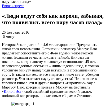
Евроэкспресс
«Люди ведут себя как короли, забывая,
что появились всего пару часов назад»
26 февраля, 2016
6 минут
История Земли длиной в 4,6 миллиардов лет. Представить
такой срок невозможно. Эстонский режиссер Маргус Паю
предлагает сопоставить его с 46-ю годами человеческой
жизни. Большая ее часть покрыта тайной. Динозавры
появились, когда нашему «человеку» исполнилось 45 лет, а
человекоподобные обезьяны – лишь неделю назад, и только
условную минуту назад люди вступили в промышленную
эру… В таком контексте все видится в ином свете, убежден
режиссер. Что отличает науку от искусства? Что главное в
хорошем кино? Эти и другие вопросы «Европульс» задал
Маргусу Паю, который привез в Москву на фестиваль
«
КиноФЭст
» свой семейный приключенческий фильм,
побивший все рекорды по кассовым сборам в Эстонии.