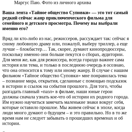
Маргус Паю. Фото из личного архива
Ваша лента «Тайное общество Суповки» — это тот самый
редкий сейчас жанр приключенческого фильма для
семейного и детского просмотра. Почему вы выбрали
именно его?
Вряд ли кто-либо из нас, режиссеров, рассуждает так: сейчас я
сниму любовную драму или, пожалуй, выберу триллер, а еще
лучше – блокбастер… Так, скорее, думают кинопродюссеры,
поскольку именно они больше пекутся о сборах, аудитории.
Для меня же, как для режиссера, всегда гораздо важнее сама
история или тема, и только в последнюю очередь я осознаю,
что она относится к тому или иному жанру. В случае с нашим
фильмом «Тайное общество Суповки» мне понравилась тема
– познание мира, открытия, сделанные с помощью подсказок
в истории и ссылок на события прошлого. Для того, чтобы
разгадать главный «пазл» в фильме, наши юные герои
должны сначала узнать кое-что об истории их родного города.
Им нужно научиться замечать маленькие знаки вокруг себя,
которые оставило прошлое. Мы живем сейчас в эпохе, когда
люди много думают о будущем – и это правильно. Но в то же
время нам не следует забывать о прошедших временах и об
истории.