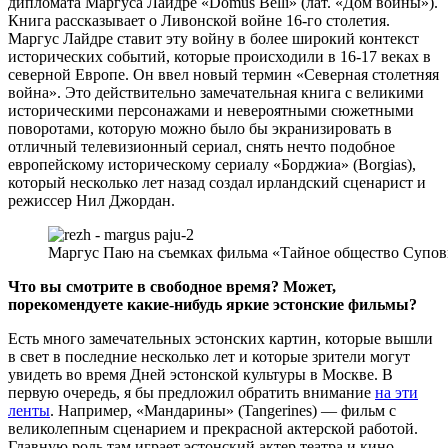
дипломата Маргуса Лайдре «Domus Belli» (лат. «Дом войны»).
Книга рассказывает о Ливонской войне 16-го столетия.
Маргус Лайдре ставит эту войну в более широкий контекст
исторических событий, которые происходили в 16-17 веках в
северной Европе. Он ввел новый термин «Северная столетняя
война». Это действительно замечательная книга с великими
историческими персонажами и невероятными сюжетными
поворотами, которую можно было бы экранизировать в
отличный телевизионный сериал, снять нечто подобное
европейскому историческому сериалу «Борджиа» (Borgias),
который несколько лет назад создал ирландский сценарист и
режиссер Нил Джордан.
Маргус Паю на съемках фильма «Тайное общество Суповк
Что вы смотрите в свободное время? Может,
порекомендуете какие-нибудь яркие эстонские фильмы?
Есть много замечательных эстонских картин, которые вышли
в свет в последние несколько лет и которые зрители могут
увидеть во время Дней эстонской культуры в Москве. В
первую очередь, я бы предложил обратить внимание
на эти
ленты
. Например, «Мандарины» (Tangerines) — фильм с
великолепным сценарием и прекрасной актерской работой.
Главную роль там играет эстонский актер театра и кино