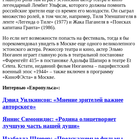
легендарный Лембит Ульфсак, которого должны помнить
российские зрители еще со времен его молодости. Он сыграл
множество ролей, в том числе, например, Тиля Уленшпигеля в
ленте «Легенда о Тиле» (1977) и Жака Паганеля в «Поисках
капитана Гранта» (1986).
Но если нет возможности попасть на фестиваль, тогда я бы
порекомендовал увидеть в Москве еще одного великолепного
эстонского актера. Режиссер театра и кино, актер Эльмо
Нюганен играет главную роль в театральной постановке
«Фаренгейт 415» в постановке Адольфа Шапиро в театре Et
Cetеra. Кстати, недавний фильм Нюганена – пацифистский
военный эпос «1944» – также включен в программу
«КиноФЭста» в Москве.
Интервью «Европульса»:
Дэвид Уилкинсон: «Мнение зрителей важнее
авторского»
Яннис Симонидис: «Родина олицетворяет
лучшую часть нашей души»
Изабелла Штевер: «Предсказуемые фильмы