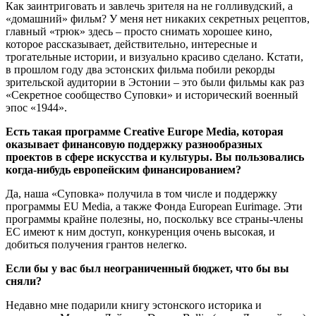
Как заинтриговать и завлечь зрителя на не голливудский, а
«домашний» фильм? У меня нет никаких секретных рецептов,
главный «трюк» здесь – просто снимать хорошее кино,
которое рассказывает, действительно, интересные и
трогательные истории, и визуально красиво сделано. Кстати,
в прошлом году два эстонских фильма побили рекорды
зрительской аудитории в Эстонии – это были фильмы как раз
«Секретное сообщество Суповки» и исторический военный
эпос «1944».
Есть такая программе Creative Europe Media, которая
оказывает финансовую поддержку разнообразных
проектов в сфере искусства и культуры. Вы пользовались
когда-нибудь европейским финансированием?
Да, наша «Суповка» получила в том числе и поддержку
программы EU Media, а также Фонда European Eurimage. Эти
программы крайне полезны, но, поскольку все страны-члены
ЕС имеют к ним доступ, конкуренция очень высокая, и
добиться получения грантов нелегко.
Если бы у вас был неограниченный бюджет, что бы вы
сняли?
Недавно мне подарили книгу эстонского историка и