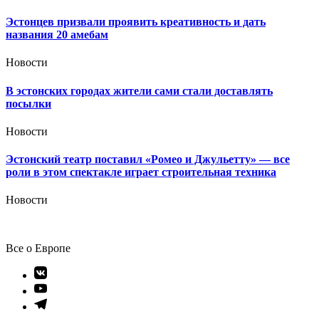
Эстонцев призвали проявить креативность и дать
названия 20 амебам
Новости
В эстонских городах жители сами стали доставлять
посылки
Новости
Эстонский театр поставил «Ромео и Джульетту» — все
роли в этом спектакле играет строительная техника
Новости
Все о Европе
Элемент
меню
Элемент
меню
Элемент
меню