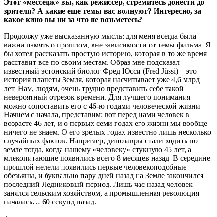
Этот «месседж» вы, как режиссер, стремитесь донести до
зрителя? А какие еще темы вас волнуют? Интересно, за
какое кино вы ни за что не возьметесь?
Продолжу уже высказанную мысль: для меня всегда была
важна память о прошлом, вне зависимости от темы фильма. Я
бы хотел рассказать простую историю, которая в то же время
расставит все по своим местам. Образ мне подсказал
известный эстонский биолог Фред Юсси (Fred Jüssi) – это
история планеты Земля, которая насчитывает уже 4,6 млрд
лет. Нам, людям, очень трудно представить себе такой
невероятный отрезок времени. Для лучшего понимания
можно сопоставить его с 46-ю годами человеческой жизни.
Начнем с начала, представим: вот перед нами человек в
возрасте 46 лет, и о первых семи годах его жизни мы вообще
ничего не знаем. О его зрелых годах известно лишь несколько
случайных фактов. Например, динозавры стали ходить по
земле тогда, когда нашему «человеку» стукнуло 45 лет, а
млекопитающие появились всего 8 месяцев назад. В середине
прошлой нелели появились первые человекоподобные
обезьяны, и буквально пару дней назад на Земле закончился
последний Ледниковый период. Лишь час назад человек
занялся сельским хозяйством, а промышленная революция
началась… 60 секунд назад.