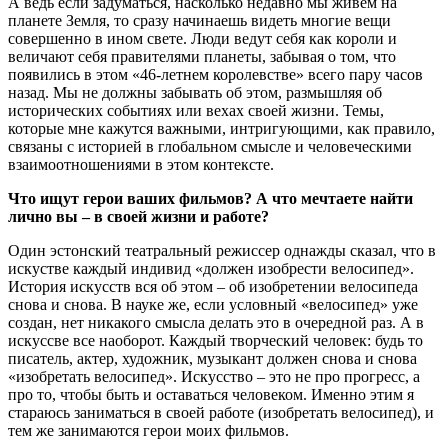
А ведь если задуматься, насколько недавно мы живем на
планете Земля, то сразу начинаешь видеть многие вещи
совершенно в ином свете. Люди ведут себя как короли и
величают себя правителями планеты, забывая о том, что
появились в этом «46-летнем королевстве» всего пару часов
назад. Мы не должны забывать об этом, размышляя об
исторических событиях или вехах своей жизни. Темы,
которые мне кажутся важными, интригующими, как правило,
связаны с историей в глобальном смысле и человеческими
взаимоотношениями в этом контексте.
Что ищут герои ваших фильмов? А что мечтаете найти
лично вы – в своей жизни и работе?
Один эстонский театральный режиссер однажды сказал, что в
искустве каждый индивид «должен изобрести велосипед».
История искусств вся об этом – об изобретении велосипеда
снова и снова. В науке же, если условный «велосипед» уже
создан, нет никакого смысла делать это в очередной раз. А в
искуссве все наоборот. Каждый творческий человек: будь то
писатель, актер, художник, музыкант должен снова и снова
«изобретать велосипед». Искусство – это не про прогресс, а
про то, чтобы быть и оставаться человеком. Именно этим я
стараюсь заниматься в своей работе (изобретать велосипед), и
тем же занимаются герои моих фильмов.