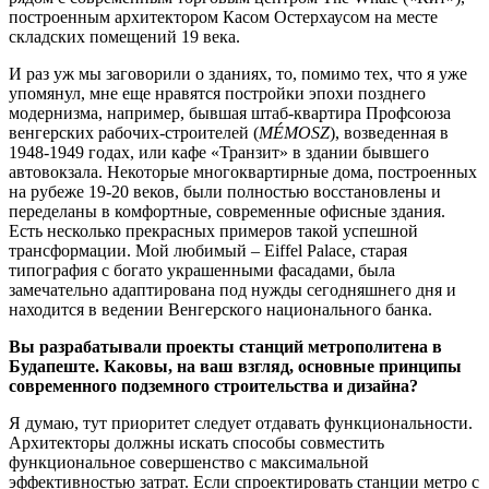
построенным архитектором Касом Остерхаусом на месте
складских помещений 19 века.
И раз уж мы заговорили о зданиях, то, помимо тех, что я уже
упомянул, мне еще нравятся постройки эпохи позднего
модернизма, например, бывшая штаб-квартира Профсоюза
венгерских рабочих-строителей (
M
É
MOSZ
), возведенная в
1948-1949 годах, или кафе «Транзит» в здании бывшего
автовокзала. Некоторые многоквартирные дома, построенных
на рубеже 19-20 веков, были полностью восстановлены и
переделаны в комфортные, современные офисные здания.
Есть несколько прекрасных примеров такой успешной
трансформации. Мой любимый – Eiffel Palace, старая
типография с богато украшенными фасадами, была
замечательно адаптирована под нужды сегодняшнего дня и
находится в ведении Венгерского национального банка.
Вы разрабатывали проекты станций метрополитена в
Будапеште. Каковы, на ваш взгляд, основные принципы
современного подземного строительства и дизайна?
Я думаю, тут приоритет следует отдавать функциональности.
Архитекторы должны искать способы совместить
функциональное совершенство с максимальной
эффективностью затрат. Если спроектировать станции метро с