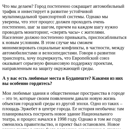
Что мы делаем? Город постепенно сокращает автомобильный
трафик и инвестирует в развитие устойчивой
мультимодальной транспортной системы. Однако мы
уверены, что этот процесс должен проходить очень
постепенно, шаг за шагом, причем на каждом шагу нужно
проводить мониторинг, «сверять часы» с жителями.
Население должно постепенно привыкать, приспосабливаться
к новым условиям. В этом случае мы сможем
минимизировать социальные конфликты, в частности, между
автомобилистами и велосипедистами. Говоря о развитии
транспорта, хочу подчеркнуть, что Европейский союз
оказывает серьезную финансовую поддержку проектам,
направленным на защиту окружающей среды.
А у вас есть любимые места в Будапеште? Какими из них
вы особенно гордитесь?
Мои любимые здания и общественные пространства в городе
– это те, которые своим появлением давали новую жизнь
объектам городской среды из другой эпохи. Одно из таких –
площадь Эржебет в центре города. Ее история необычна: там
планировалось построить новое здание Национального
театра, и процесс начался в 1998 году. Однако в том же году
сменилось правительство, и проект был остановлен. Новое