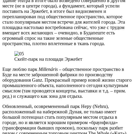
здание театра в итоге было возведено совершенно в другом
месте (не в центре города), а фундамент, который успели
поставить на Эржебет, в итоге был видоизменен и
перепланирован под общественное пространство, которое
стало популярным местом встречи для жителей города. Эта
площадка настолько востребована сейчас, что уже с трудом
вмещает всех желающих – очевидно, в Будапеште есть
огромный спрос на такие зеленые общественные
пространства, плотно вплетенные в ткань города.
Скейт-парк на площади Эржебет
Еще люблю парк
Millen
á
ris
– общественное пространство в
Буде на месте заброшенной фабрики по производству
оборудования Ganz. Прекрасный пример новой жизни старого
промышленного объекта, наполненного сегодня культурным
смыслом (там проводятся концерты, выставки и т.д. – прим.
ред.) и служащего как зона для отдыха.
Обновленный, осовремененный парк Неру (Nehru),
расположенный на набережной Дуная, не только имеет
большой потенциал стать популярным местом отдыха в
городе, но и является хорошим примером «браунфилда»
(трансформации бывших промзон), поскольку парк разбит
рядом с современным торговым центром The Whale («Кит»),