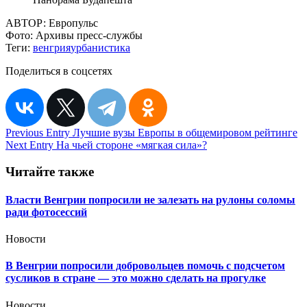
АВТОР:
Европульс
Фото:
Архивы пресс-службы
Теги:
венгрия
урбанистика
Поделиться в соцсетях
Навигация
Previous Entry
Лучшие вузы Европы в общемировом рейтинге
Next Entry
На чьей стороне «мягкая сила»?
по
записям
Читайте также
Власти Венгрии попросили не залезать на рулоны соломы
ради фотосессий
Новости
В Венгрии попросили добровольцев помочь с подсчетом
сусликов в стране — это можно сделать на прогулке
Новости