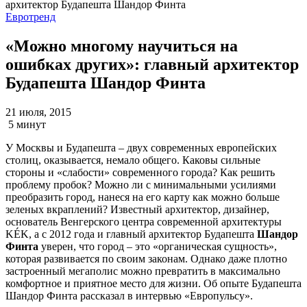
Евротренд
«Можно многому научиться на
ошибках других»: главный архитектор
Будапешта Шандор Финта
21 июля, 2015
5 минут
У Москвы и Будапешта – двух современных европейских
столиц, оказывается, немало общего. Каковы сильные
стороны и «слабости» современного города? Как решить
проблему пробок? Можно ли с минимальными усилиями
преобразить город, нанеся на его карту как можно больше
зеленых вкраплений? Известный архитектор, дизайнер,
основатель Венгерского центра современной архитектуры
KÉK, а с 2012 года и главный архитектор Будапешта
Шандор
Финта
уверен, что город – это «органическая сущность»,
которая развивается по своим законам. Однако даже плотно
застроенный мегаполис можно превратить в максимально
комфортное и приятное место для жизни. Об опыте Будапешта
Шандор Финта рассказал в интервью «Европульсу».