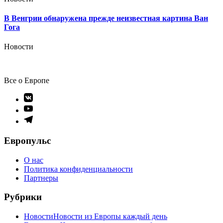
В Венгрии обнаружена прежде неизвестная картина Ван
Гога
Новости
Все о Европе
Элемент
меню
Элемент
меню
Элемент
меню
Европульс
О нас
Политика конфиденциальности
Партнеры
Рубрики
Новости
Новости из Европы каждый день