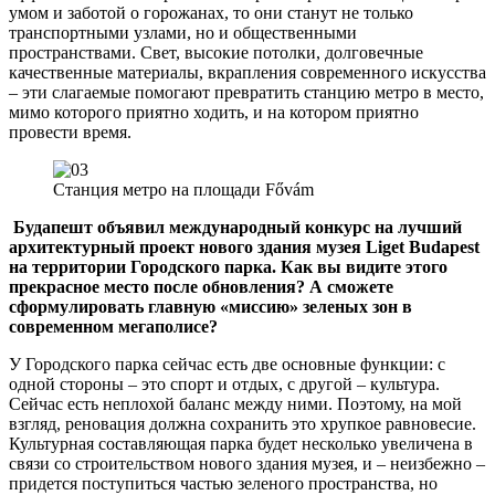
умом и заботой о горожанах, то они станут не только
транспортными узлами, но и общественными
пространствами. Свет, высокие потолки, долговечные
качественные материалы, вкрапления современного искусства
– эти слагаемые помогают превратить станцию метро в место,
мимо которого приятно ходить, и на котором приятно
провести время.
Станция метро на площади Fővám
Будапешт объявил международный конкурс на лучший
архитектурный проект нового здания музея Liget Budapest
на территории Городского парка. Как вы видите этого
прекрасное место после обновления? А сможете
сформулировать главную «миссию» зеленых зон в
современном мегаполисе?
У Городского парка сейчас есть две основные функции: с
одной стороны – это спорт и отдых, с другой – культура.
Сейчас есть неплохой баланс между ними. Поэтому, на мой
взгляд, реновация должна сохранить это хрупкое равновесие.
Культурная составляющая парка будет несколько увеличена в
связи со строительством нового здания музея, и – неизбежно –
придется поступиться частью зеленого пространства, но