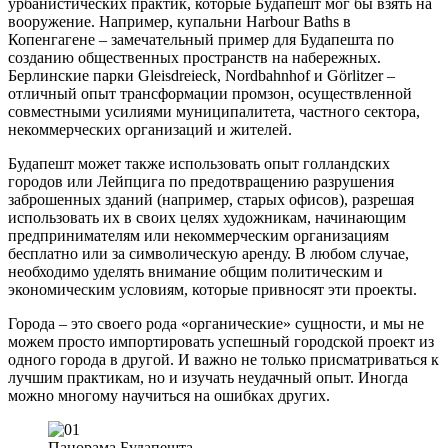
урбанистических практик, которые Будапешт мог бы взять на
вооружение. Например, купальни Harbour Baths в
Копенгагене – замечательный пример для Будапешта по
созданию общественных пространств на набережных.
Берлинские парки Gleisdreieck, Nordbahnhof и Görlitzer –
отличный опыт трансформации промзон, осуществленной
совместными усилиями муниципалитета, частного сектора,
некоммерческих организаций и жителей.
Будапешт может также использовать опыт голландских
городов или Лейпцига по предотвращению разрушения
заброшенных зданий (например, старых офисов), разрешая
использовать их в своих целях художникам, начинающим
предпринимателям или некоммерческим организациям
бесплатно или за символическую аренду. В любом случае,
необходимо уделять внимание общим политическим и
экономическим условиям, которые привносят эти проекты.
Города – это своего рода «органические» сущности, и мы не
можем просто импортировать успешный городской проект из
одного города в другой. И важно не только присматриваться к
лучшим практикам, но и изучать неудачный опыт. Иногда
можно многому научиться на ошибках других.
Панорама Будапешта