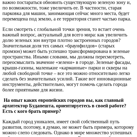
важно постараться обновить существующую зеленую зону и,
по возможности, тоже увеличить ее. В частности, старая
парковка для машин, занимающая сейчас много места, будет
перемещена под землю, а ее территория станет частью парка.
Если смотреть с глобальной точки зрения, то встает очень
важный вопрос, актуальный для всего мира: как увеличить
долю зеленых зон внутри плотно застроенных городов?
Значительная доля тех самых «браунфилдов» (старых
промзон) может быть успешно трансформирована в зеленые
пространства. Иными словами, мы должны пересмотреть,
переосмыслить значение «зелени» в городе. Зеленые фасады,
крыши-газоны, маленькие «карманные» парки и скверы на
любой свободной точке – все это можно относительно легко
сделать без значительных усилий. Такие вот инновационные
инструменты, действительно, могут помочь сделать города
более приятными для жизни.
На опыт каких европейских городов вы, как главный
архитектор Будапешта, ориентируетесь в своей работе?
Есть с кого брать пример?
Каждый город уникален, имеет свой собственный путь
развития, поэтому, я думаю, не может быть примера, которому
можно слепо следовать. Однако в мире множество успешных