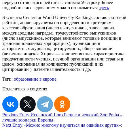
первую сотню этого рейтинга, занимая 59 строку. Более
подробно с исследованием можно ознакомиться
здесь
.
Эксперты Center for World University Rankings составляют свой
рейтинг, анализируя вузы по определенным критериям:
качество образования (число выпускников, завоевавших
международные награды), трудоустройство выпускников
(число выпускников, которые занимают топовые позиции в
транснациональных корпорациях), публикации в
авторитетных журналах, цитируемость, общее влияние
(величина индекса Хирша — количественная характеристика
продуктивности ученых, научной организации или страны в
целом, основанная на количестве публикаций и их
цитирований ), патентная деятельность и др.
Теги:
образование в европе
Поделиться в соцсетях
Навигация
Previous Entry
Испанский Loro Parque и чешский Zoo Praha –
лучшие зоопарки Европы
по
Next Entry
«Можно многому научиться на ошибках других»: