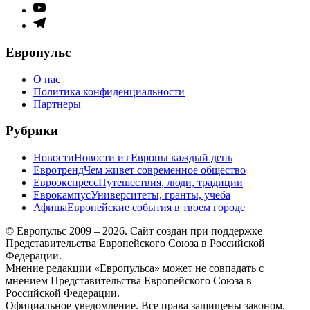
меню
Элемент
меню
Элемент
меню
Европульс
О нас
Политика конфиденциальности
Партнеры
Рубрики
Новости
Новости из Европы каждый день
Евротренд
Чем живет современное общество
Евроэкспресс
Путешествия, люди, традиции
Еврокампус
Университеты, гранты, учеба
Афиша
Европейские события в твоем городе
© Европульс 2009 – 2026. Сайт создан при поддержке
Представительства Европейского Союза в Российской
Федерации.
Мнение редакции «Европульса» может не совпадать с
мнением Представительства Европейского Союза в
Российской Федерации.
Официальное уведомление. Все права защищены законом.