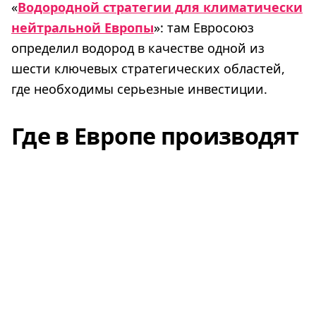
«
Водородной стратегии для климатически
нейтральной Европы
»: там Евросоюз
определил водород в качестве одной из
шести ключевых стратегических областей,
где необходимы серьезные инвестиции.
Где в Европе производят
водород?
Пять стран Евросоюза делают серьезную
ставку на производство водородной энергии:
это Германия, Италия, Португалия, Испания и
Франция.
Например, Германия к 2030 году собирается