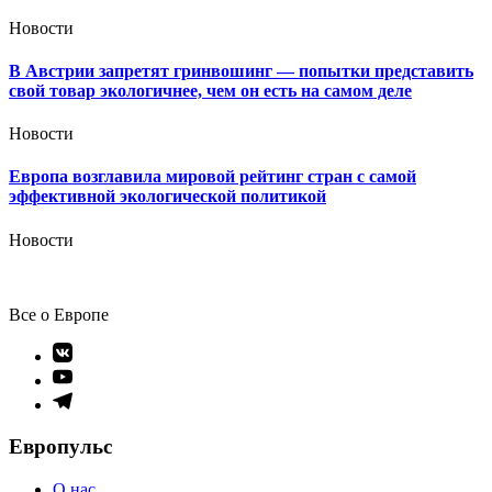
Новости
В Австрии запретят гринвошинг — попытки представить
свой товар экологичнее, чем он есть на самом деле
Новости
Европа возглавила мировой рейтинг стран с самой
эффективной экологической политикой
Новости
Все о Европе
Элемент
меню
Элемент
меню
Элемент
меню
Европульс
О нас