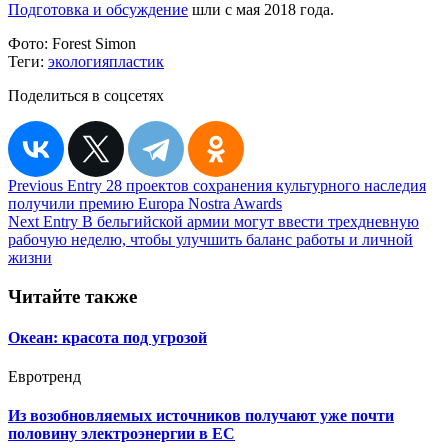
Подготовка и обсуждение
шли с мая 2018 года.
Фото:
Forest Simon
Теги:
экология
пластик
Поделиться в соцсетях
Навигация
Previous Entry
28 проектов сохранения культурного наследия
получили премию Europa Nostra Awards
по
Next Entry
В бельгийской армии могут ввести трехдневную
записям
рабочую неделю, чтобы улучшить баланс работы и личной
жизни
Читайте также
Океан: красота под угрозой
Евротренд
Из возобновляемых источников получают уже почти
половину электроэнергии в ЕС