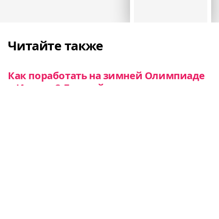
Читайте также
Как поработать на зимней Олимпиаде
в Италии? Личный опыт
Евроэкспресс
Теннисисты живут почти на 10 лет
дольше, чем остальные люди,
выяснили датские ученые
Новости
В парках в Чехии появились «умные
шкафчики» с бесплатным спортивным
снаряжением