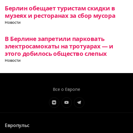
Берлин обещает туристам скидки в
музеях и ресторанах за сбор мусора
Новости
В Берлине запретили парковать
электросамокаты на тротуарах — и
этого добилось общество слепых
Новости
Все о Европе
Элемент
Элемент
Элемент
меню
меню
меню
Европульс