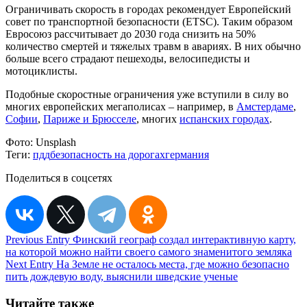
Ограничивать скорость в городах рекомендует Европейский
совет по транспортной безопасности (ETSC). Таким образом
Евросоюз рассчитывает до 2030 года снизить на 50%
количество смертей и тяжелых травм в авариях. В них обычно
больше всего страдают пешеходы, велосипедисты и
мотоциклисты.
Подобные скоростные ограничения уже вступили в силу во
многих европейских мегаполисах – например, в
Амстердаме
,
Софии
,
Париже и Брюсселе
, многих
испанских городах
.
Фото:
Unsplash
Теги:
пдд
безопасность на дорогах
германия
Поделиться в соцсетях
Навигация
Previous Entry
Финский географ создал интерактивную карту,
на которой можно найти своего самого знаменитого земляка
по
Next Entry
На Земле не осталось места, где можно безопасно
записям
пить дождевую воду, выяснили шведские ученые
Читайте также