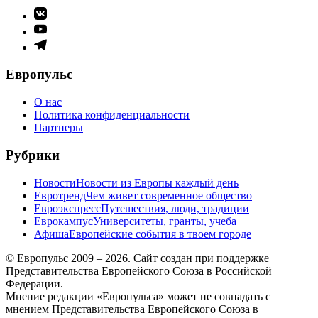
Элемент
меню
Элемент
меню
Элемент
меню
Европульс
О нас
Политика конфиденциальности
Партнеры
Рубрики
Новости
Новости из Европы каждый день
Евротренд
Чем живет современное общество
Евроэкспресс
Путешествия, люди, традиции
Еврокампус
Университеты, гранты, учеба
Афиша
Европейские события в твоем городе
© Европульс 2009 – 2026. Сайт создан при поддержке
Представительства Европейского Союза в Российской
Федерации.
Мнение редакции «Европульса» может не совпадать с
мнением Представительства Европейского Союза в