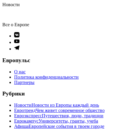
Новости
Все о Европе
Элемент
меню
Элемент
меню
Элемент
меню
Европульс
О нас
Политика конфиденциальности
Партнеры
Рубрики
Новости
Новости из Европы каждый день
Евротренд
Чем живет современное общество
Евроэкспресс
Путешествия, люди, традиции
Еврокампус
Университеты, гранты, учеба
Афиша
Европейские события в твоем городе