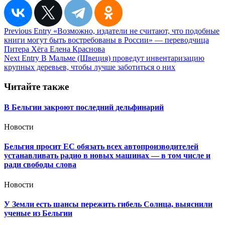
Навигация
Previous Entry
«Возможно, издатели не считают, что подобные
книги могут быть востребованы в России» — переводчица
по
Питера Хёга Елена Краснова
записям
Next Entry
В Мальме (Швеция) проведут инвентаризацию
крупных деревьев, чтобы лучше заботиться о них
Читайте также
В Бельгии закроют последний дельфинарий
Новости
Бельгия просит ЕС обязать всех автопроизводителей
устанавливать радио в новых машинах — в том числе и
ради свободы слова
Новости
У Земли есть шансы пережить гибель Солнца, выяснили
ученые из Бельгии