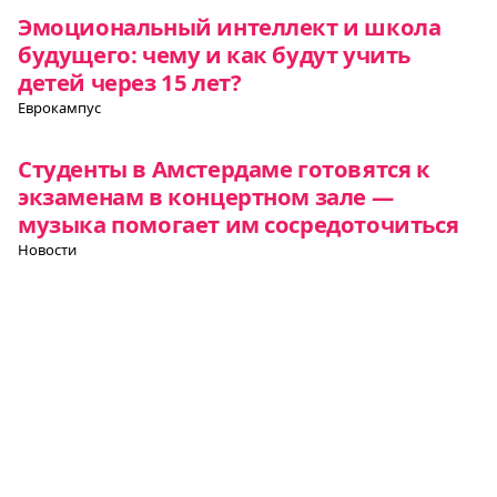
Эмоциональный интеллект и школа
будущего: чему и как будут учить
детей через 15 лет?
Еврокампус
Студенты в Амстердаме готовятся к
экзаменам в концертном зале —
музыка помогает им сосредоточиться
Новости
Почему женщине трудно стать
программистом и как в Германии
решают эту проблему
Евротренд
Школы на Кипре: как это устроено
Еврокампус