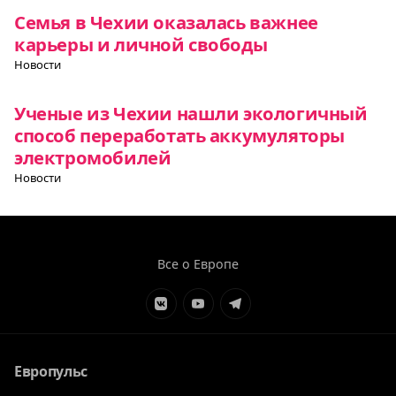
Семья в Чехии оказалась важнее
карьеры и личной свободы
Новости
Ученые из Чехии нашли экологичный
способ переработать аккумуляторы
электромобилей
Новости
Все о Европе
Элемент
Элемент
Элемент
меню
меню
меню
Европульс