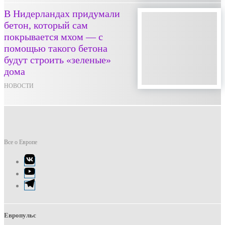
В Нидерландах придумали
бетон, который сам
покрывается мхом — с
помощью такого бетона
будут строить «зеленые»
дома
НОВОСТИ
Все о Европе
Элемент
меню
Элемент
меню
Элемент
меню
Европульс