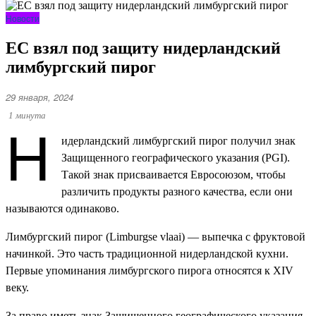
Новости
ЕС взял под защиту нидерландский
лимбургский пирог
29 января, 2024
Н
1 минута
идерландский лимбургский пирог получил знак
Защищенного географического указания (PGI).
Такой знак присваивается Евросоюзом, чтобы
различить продукты разного качества, если они
называются одинаково.
Лимбургский пирог (Limburgse vlaai) — выпечка с фруктовой
начинкой. Это часть традиционной нидерландской кухни.
Первые упоминания лимбургского пирога относятся к XIV
веку.
За право иметь знак Защищенного географического указания