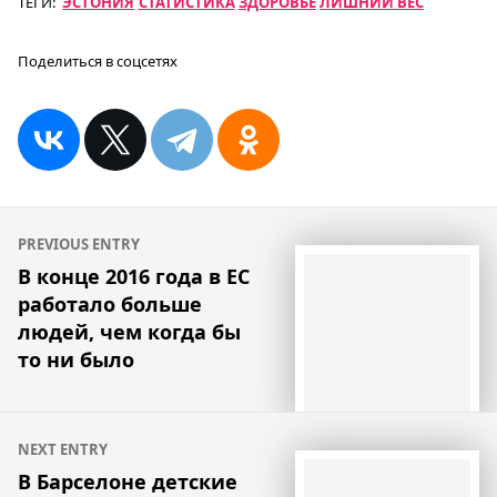
ТЕГИ:
ЭСТОНИЯ
СТАТИСТИКА
ЗДОРОВЬЕ
ЛИШНИЙ ВЕС
Поделиться в соцсетях
Навигация
PREVIOUS ENTRY
по
В конце 2016 года в ЕС
работало больше
записям
людей, чем когда бы
то ни было
NEXT ENTRY
В Барселоне детские