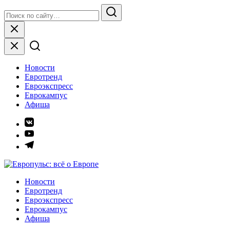
Skip
Search
to
for:
Search
content
Close
Новости
Евротренд
Евроэкспресс
Еврокампус
Афиша
Элемент
меню
Элемент
меню
Элемент
меню
Европульс: всё о Европе
Новости
Евротренд
Евроэкспресс
Еврокампус
Афиша