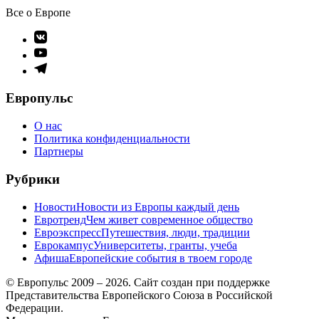
Все о Европе
Элемент
меню
Элемент
меню
Элемент
меню
Европульс
О нас
Политика конфиденциальности
Партнеры
Рубрики
Новости
Новости из Европы каждый день
Евротренд
Чем живет современное общество
Евроэкспресс
Путешествия, люди, традиции
Еврокампус
Университеты, гранты, учеба
Афиша
Европейские события в твоем городе
© Европульс 2009 – 2026. Сайт создан при поддержке
Представительства Европейского Союза в Российской
Федерации.