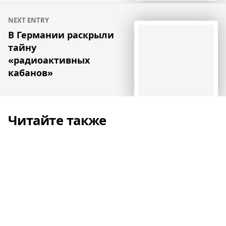
NEXT ENTRY
В Германии раскрыли
тайну
«радиоактивных
кабанов»
Читайте также
Почти три четверти французов не
будут встречаться с теми, кто не любит
животных
Новости
Франция первой в ЕС запретила детям