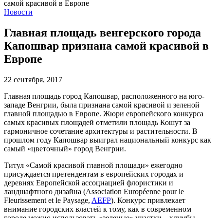
Новости
Главная площадь венгерского города
Капошвар признана самой красивой в
Европе
22 сентября, 2017
Главная площадь город Капошвар, расположенного на юго-
западе Венгрии, была признана самой красивой и зеленой
главной площадью в Европе. Жюри европейского конкурса
самых красивых площадей отметили площадь Кошут за
гармоничное сочетание архитектуры и растительности. В
прошлом году Капошвар выиграл национальный конкурс как
самый «цветочный» город Венгрии.
Титул «Самой красивой главной площади» ежегодно
присуждается претендентам в европейских городах и
деревнях Европейской ассоциацией флористики и
ландшафтного дизайна (Association Européenne pour le
Fleurissement et le Paysage,
AEFP
). Конкурс привлекает
внимание городских властей к тому, как в современном
городе можно использовать «зеленые» участки – клумбы,