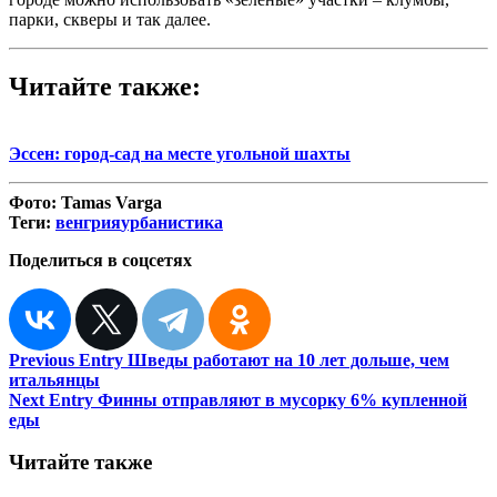
парки, скверы и так далее.
Читайте также:
Эссен: город-сад на месте угольной шахты
Фото:
Tamas Varga
Теги:
венгрия
урбанистика
Поделиться в соцсетях
Навигация
Previous Entry
Шведы работают на 10 лет дольше, чем
итальянцы
по
Next Entry
Финны отправляют в мусорку 6% купленной
записям
еды
Читайте также