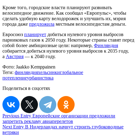
Кроме того, городские власти планируют развивать
велосипедное движение. Как сообщал «Европульс», чтобы
сделать удобную карту велодорожек и улучшить их, мэрия
города даже
предложила
местным велосипедистам деньги.
Евросоюз
планирует
добиться нулевого уровня выбросов
парниковых газов к 2050 году. Некоторые страны ставят перед
собой более амбициозные цели: например,
Финляндия
собирается добиться нулевого уровня выбросов к 2035 году,
а
Австрия
— к 2040 году.
Фото:
Jaakko Kemppainen
Теги:
финляндия
хельсинки
глобальное
потепление
урбанистика
Поделиться в соцсетях
Навигация
Previous Entry
Европейские организации предложили
запретить рекламу авиаперелетов
по
Next Entry
В Нидерландах начнут строить глубоководные
записям
ветряки