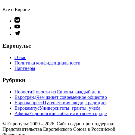
Все о Европе
Элемент
меню
Элемент
меню
Элемент
меню
Европульс
О нас
Политика конфиденциальности
Партнеры
Рубрики
Новости
Новости из Европы каждый день
Евротренд
Чем живет современное общество
Евроэкспресс
Путешествия, люди, традиции
Еврокампус
Университеты, гранты, учеба
Афиша
Европейские события в твоем городе
© Европульс 2009 – 2026. Сайт создан при поддержке
Представительства Европейского Союза в Российской
Федерации.