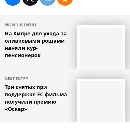
Навигация
PREVIOUS ENTRY
по
На Кипре для ухода за
оливковыми рощами
записям
наняли кур-
пенсионерок
NEXT ENTRY
Три снятых при
поддержке ЕС фильма
получили премию
«Оскар»