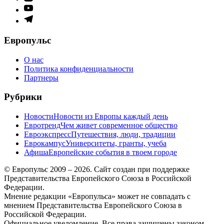
меню
Элемент
меню
Элемент
меню
Европульс
О нас
Политика конфиденциальности
Партнеры
Рубрики
Новости
Новости из Европы каждый день
Евротренд
Чем живет современное общество
Евроэкспресс
Путешествия, люди, традиции
Еврокампус
Университеты, гранты, учеба
Афиша
Европейские события в твоем городе
© Европульс 2009 – 2026. Сайт создан при поддержке
Представительства Европейского Союза в Российской
Федерации.
Мнение редакции «Европульса» может не совпадать с
мнением Представительства Европейского Союза в
Российской Федерации.
Официальное уведомление. Все права защищены законом.