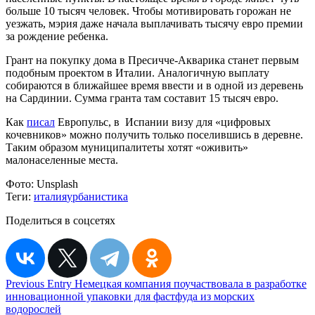
больше 10 тысяч человек. Чтобы мотивировать горожан не
уезжать, мэрия даже начала выплачивать тысячу евро премии
за рождение ребенка.
Грант на покупку дома в Пресичче-Акварика станет первым
подобным проектом в Италии. Аналогичную выплату
собираются в ближайшее время ввести и в одной из деревень
на Сардинии. Сумма гранта там составит 15 тысяч евро.
Как
писал
Европульс, в Испании визу для «цифровых
кочевников» можно получить только поселившись в деревне.
Таким образом муниципалитеты хотят «оживить»
малонаселенные места.
Фото:
Unsplash
Теги:
италия
урбанистика
Поделиться в соцсетях
Навигация
Previous Entry
Немецкая компания поучаствовала в разработке
инновационной упаковки для фастфуда из морских
по
водорослей