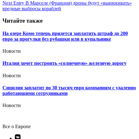
записям
Next Entry
В Марселе (Франция) дроны будут «вынюхивать»
вредные выбросы кораблей
Читайте также
На озере Комо теперь придется заплатить штраф до 200
евро за прогулки без рубашки или в купальнике
Новости
Италия хочет построить «солнечную» железную дорогу
Новости
Сицилия заплатит по 30 тысяч евро компаниям с удаленно
работающими сотрудниками
Новости
Все о Европе
Элемент