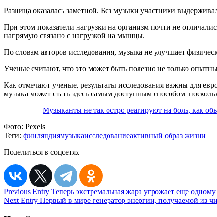
Разница оказалась заметной. Без музыки участники выдерживал
При этом показатели нагрузки на организм почти не отличалис
напрямую связано с нагрузкой на мышцы.
По словам авторов исследования, музыка не улучшает физическ
Ученые считают, что это может быть полезно не только опытны
Как отмечают ученые, результаты исследования важны для евр
музыка может стать здесь самым доступным способом, посколь
Музыканты не так остро реагируют на боль, как о
Фото:
Pexels
Теги:
финляндия
музыка
исследование
активный образ жизни
Поделиться в соцсетях
Навигация
Previous Entry
Теперь экстремальная жара угрожает еще одному
Next Entry
Первый в мире генератор энергии, получаемой из ч
по