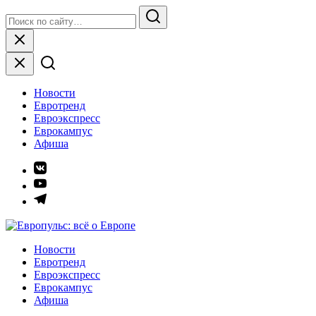
Skip
Search
to
for:
Search
content
Close
Новости
Евротренд
Евроэкспресс
Еврокампус
Афиша
Элемент
меню
Элемент
меню
Элемент
меню
Европульс: всё о Европе
Новости
Евротренд
Евроэкспресс
Еврокампус
Афиша