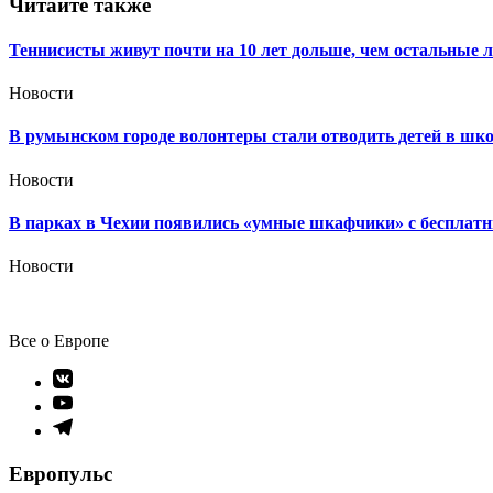
записям
Читайте также
Теннисисты живут почти на 10 лет дольше, чем остальные 
Новости
В румынском городе волонтеры стали отводить детей в шко
Новости
В парках в Чехии появились «умные шкафчики» с беспла
Новости
Все о Европе
Элемент
меню
Элемент
меню
Элемент
меню
Европульс