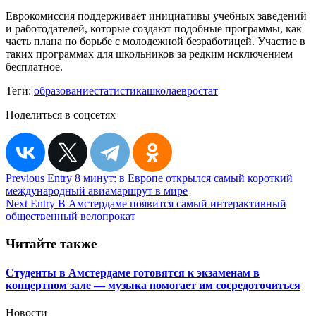
Еврокомиссия поддерживает инициативы учебных заведений
и работодателей, которые создают подобные программы, как
часть плана по борьбе с молодежной безработицей. Участие в
таких программах для школьников за редким исключением
бесплатное.
Теги:
образование
статистика
школа
евростат
Поделиться в соцсетях
Навигация
Previous Entry
8 минут: в Европе открылся самый короткий
международный авиамаршрут в мире
по
Next Entry
В Амстердаме появится самый интерактивный
записям
общественный велопрокат
Читайте также
Студенты в Амстердаме готовятся к экзаменам в
концертном зале — музыка помогает им сосредоточиться
Новости