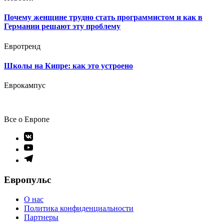
Почему женщине трудно стать программистом и как в
Германии решают эту проблему
Евротренд
Школы на Кипре: как это устроено
Еврокампус
Все о Европе
Элемент
меню
Элемент
меню
Элемент
меню
Европульс
О нас
Политика конфиденциальности
Партнеры