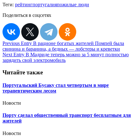
Теги:
рейтинг
португалия
пожилые люди
Поделиться в соцсетях
Навигация
Previous Entry
В рационе богатых жителей Помпей была
свинина и баранина, а бедных — лобстеры и креветки
по
Next Entry
В Мадриде теперь можно за 5 минут полностью
записям
зарядить свой электромобиль
Читайте также
Португальский Бусаку стал четвертым в мире
терапевтическим лесом
Новости
Порту сделал общественный транспорт бесплатным для
жителей
Новости