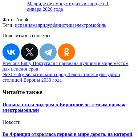
Мадриде не смогут ездить в городе с 1
января 2026 года
Фото:
Ample
Теги:
испания
мадрид
урбанистика
электромобиль
Поделиться в соцсетях
Навигация
Previous Entry
Португалия признана лучшим в мире местом
для пенсионеров
по
Next Entry
Бельгийский город Левен станет культурной
записям
столицей Европы 2030 года
Читайте также
Польша стала лидером в Евросоюзе по темпам продаж
электромобилей
Новости
Во Франции открылась первая в мире дорога, на которой