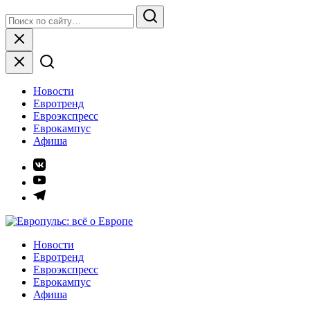
Skip
Search
to
for:
Search
content
Close
Новости
Евротренд
Евроэкспресс
Еврокампус
Афиша
Элемент
меню
Элемент
меню
Элемент
меню
Европульс: всё о Европе
Новости
Евротренд
Евроэкспресс
Еврокампус
Афиша