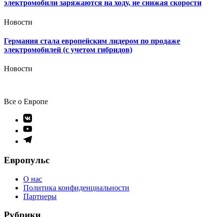
электромобили заряжаются на ходу, не снижая скорости
Новости
Германия стала европейским лидером по продаже
электромобилей (с учетом гибридов)
Новости
Все о Европе
Элемент
меню
Элемент
меню
Элемент
меню
Европульс
О нас
Политика конфиденциальности
Партнеры
Рубрики