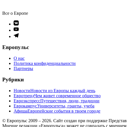
Все о Европе
Элемент
меню
Элемент
меню
Элемент
меню
Европульс
О нас
Политика конфиденциальности
Партнеры
Рубрики
Новости
Новости из Европы каждый день
Евротренд
Чем живет современное общество
Евроэкспресс
Путешествия, люди, традиции
Еврокампус
Университеты, гранты, учеба
Афиша
Европейские события в твоем городе
© Европульс 2009 – 2026. Сайт создан при поддержке Предста
Мнение редакции «Европульса» может не совпадать с мнением