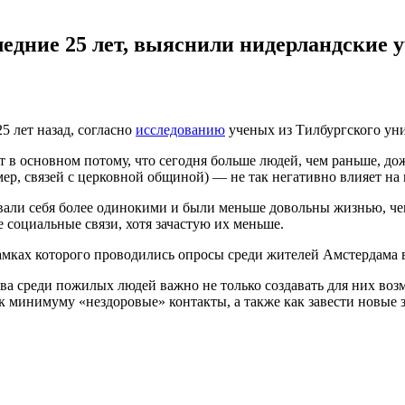
ледние 25 лет, выяснили нидерландские 
5 лет назад, согласно
исследованию
ученых из Тилбургского уни
в основном потому, что сегодня больше людей, чем раньше, дож
р, связей с церковной общиной) — не так негативно влияет на 
овали себя более одинокими и были меньше довольны жизнью, чем
 социальные связи, хотя зачастую их меньше.
ках которого проводились опросы среди жителей Амстердама в во
ва среди пожилых людей важно не только создавать для них воз
 к минимуму «нездоровые» контакты, а также как завести новые 