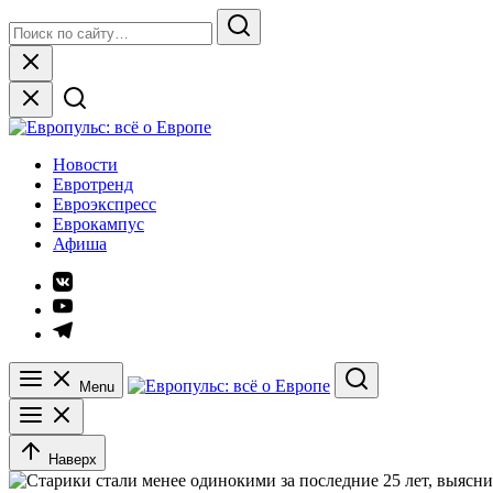
Skip
Search
to
for:
Search
content
Close
Европульс: всё о Европе
Новости
Евротренд
Евроэкспресс
Еврокампус
Афиша
Элемент
меню
Элемент
меню
Элемент
меню
Menu
Search
Наверх