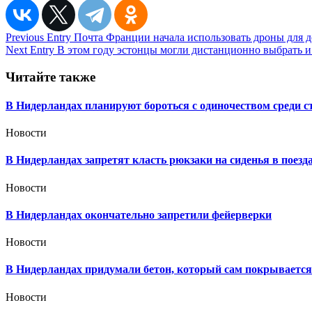
Навигация
Previous Entry
Почта Франции начала использовать дроны для 
Next Entry
В этом году эстонцы могли дистанционно выбрать и
по
записям
Читайте также
В Нидерландах планируют бороться с одиночеством среди с
Новости
В Нидерландах запретят класть рюкзаки на сиденья в поезда
Новости
В Нидерландах окончательно запретили фейерверки
Новости
В Нидерландах придумали бетон, который сам покрывается 
Новости